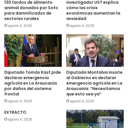
o
r
130 fardos de alimento
investigador UST explica
r
u
animal donados por Sofo
cómo las crisis
e
para damnificados de
económicas aumentan la
z
sectores rurales
ansiedad
c
a
o
d
agosto 5, 2026
agosto 4, 2026
n
a
o
h
c
i
e
s
r
t
s
ó
i
r
Diputado Tomás Kast pide
Diputado Montalva insiste
s
i
declarar emergencia
al Gobierno en declarar
e
c
agrícola en La Araucanía
emergencia agrícola en La
t
a
por daños del sistema
Araucanía: “Necesitamos
r
p
frontal
que esto sea ya”
a
o
agosto 4, 2026
agosto 4, 2026
t
r
a
e
EXTRACTO
d
l
agosto 4, 2026
e
M
u
e