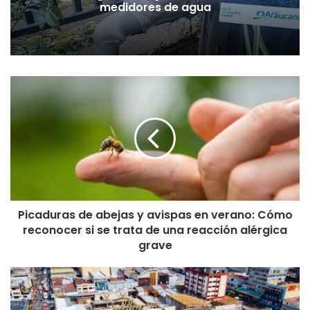
medidores de agua
P
i
c
a
d
u
r
a
s
Picaduras de abejas y avispas en verano: Cómo
d
reconocer si se trata de una reacción alérgica
e
a
grave
b
e
E
j
l
a
r