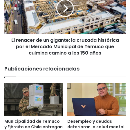
s
e
y
n
a
a
v
c
i
e
s
r
p
El renacer de un gigante: la cruzada histórica
d
a
por el Mercado Municipal de Temuco que
e
s
u
culmina camino a los 150 años
e
n
n
g
Publicaciones relacionadas
v
i
e
g
r
a
a
n
n
t
o
e
:
:
C
l
ó
a
Municipalidad de Temuco
Desempleo y deudas
m
c
y Ejército de Chile entregan
deterioran la salud mental: