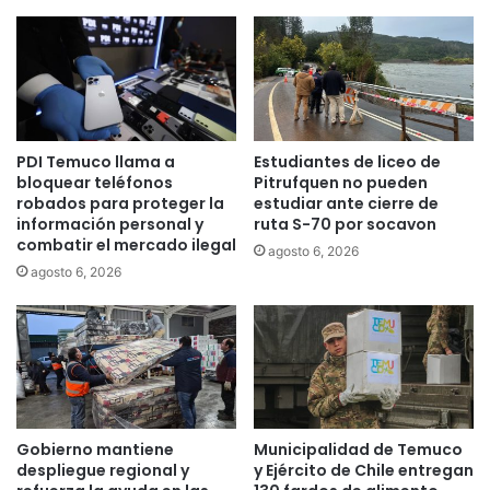
c
c
u
o
e
e
l
n
a
l
E
a
l
p
PDI Temuco llama a
Estudiantes de liceo de
L
o
bloquear teléfonos
Pitrufquen no pueden
l
s
robados para proteger la
estudiar ante cierre de
i
t
información personal y
ruta S-70 por socavon
u
a
combatir el mercado ilegal
agosto 6, 2026
c
l
agosto 6, 2026
o
r
d
u
e
r
F
a
r
l
e
Ñ
i
e
r
r
Gobierno mantiene
Municipalidad de Temuco
e
e
despliegue regional y
y Ejército de Chile entregan
e
c