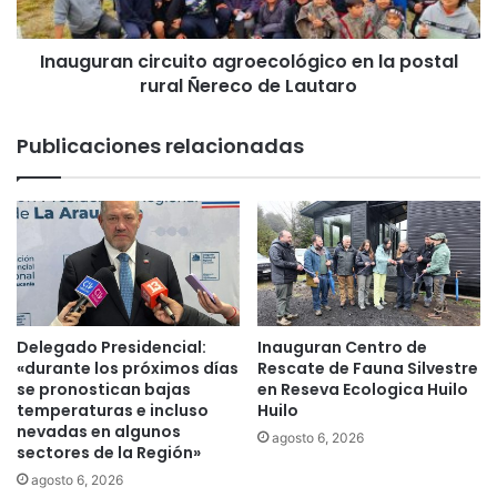
s
a
d
n
e
Inauguran circuito agroecológico en la postal
c
c
rural Ñereco de Lautaro
i
o
r
n
c
Publicaciones relacionadas
s
u
e
i
r
t
v
o
a
a
c
g
i
r
ó
o
n
e
Delegado Presidencial:
Inauguran Centro de
e
c
«durante los próximos días
Rescate de Fauna Silvestre
n
o
se pronostican bajas
en Reseva Ecologica Huilo
l
temperaturas e incluso
Huilo
l
a
nevadas en algunos
ó
agosto 6, 2026
sectores de la Región»
E
g
s
i
agosto 6, 2026