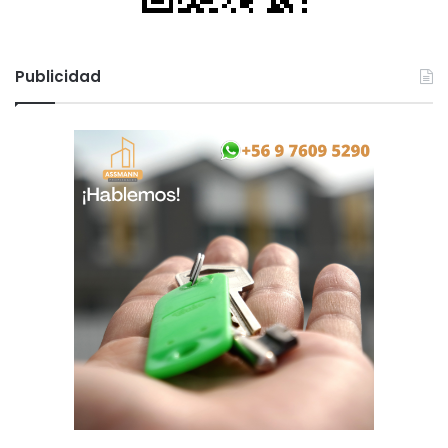
l
i
c
a
Publicidad