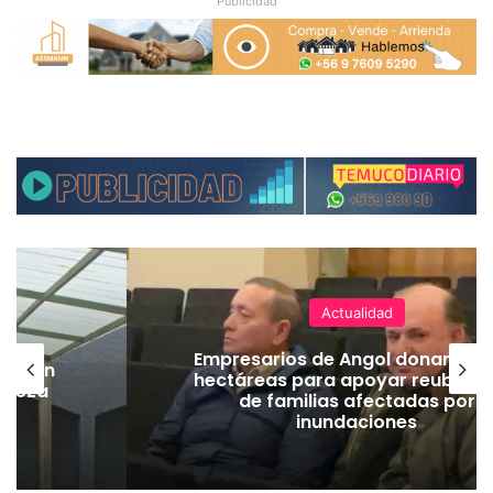
Publicidad
Actualidad
Empresarios de Angol donan cua
lación
hectáreas para apoyar reubicac
hueza
de familias afectadas por
pó
inundaciones