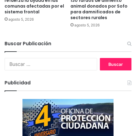
refuerza la ayuda en las
130 fardos de alimento
n
comunas afectadas por el
animal donados por Sofo
o
e
sistema frontal
para damnificados de
d
sectores rurales
l
e
agosto 5, 2026
m
L
agosto 5, 2026
a
a
r
u
Buscar Publicación
c
t
o
a
d
r
B
e
o
u
l
s
f
c
o
Publicidad
a
r
r
t
:
a
l
e
c
i
m