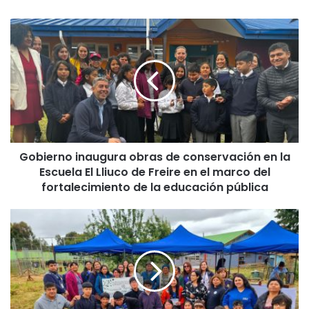
G
o
b
i
e
r
n
o
i
Gobierno inaugura obras de conservación en la
n
Escuela El Lliuco de Freire en el marco del
a
u
fortalecimiento de la educación pública
g
u
I
r
n
a
a
o
u
b
g
r
u
a
r