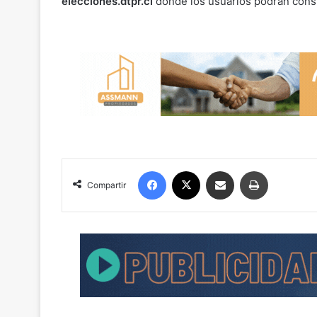
elecciones.dtpr.cl
donde los usuarios podrán consu
Facebook
X
Compartir por correo electrónico
Imprimir
Compartir