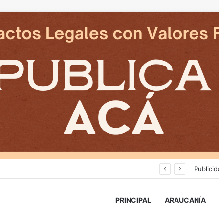
Deportes Temuco termina relación contractual con Arturo Sanhueza tras derrota ante Copiapó
Publicid
PRINCIPAL
ARAUCANÍA