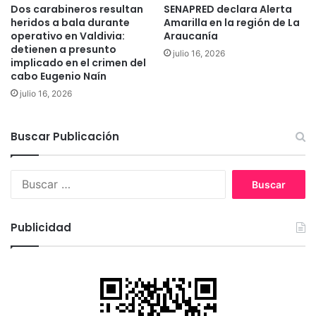
p
Dos carabineros resultan
SENAPRED declara Alerta
o
heridos a bala durante
Amarilla en la región de La
r
operativo en Valdivia:
Araucanía
l
detienen a presunto
julio 16, 2026
a
implicado en el crimen del
cabo Eugenio Naín
I
n
julio 16, 2026
c
l
u
Buscar Publicación
s
i
B
ó
u
n
s
c
Publicidad
a
r
: