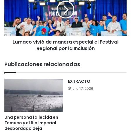
r
a
a
c
p
o
r
v
o
i
g
v
r
Lumaco vivió de manera especial el Festival
i
a
Regional por la Inclusión
ó
m
d
a
e
Publicaciones relacionadas
C
m
o
a
r
n
EXTRACTO
f
e
julio 17, 2026
o
r
p
a
a
e
r
s
a
p
Una persona fallecida en
j
e
Temuco y el Rio Imperial
ó
c
desbordado deja