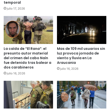
v
temporal
i
e
a
julio 17, 2026
n
l
e
e
s
l
o
F
u
e
t
s
d
t
La caída de “El Rana”: el
Mas de 109 mil usuarios sin
o
i
presunto autor material
luz provoca jornada de
o
v
del crimen del cabo Naín
viento y lluvia en La
r
a
fue detenido tras balear a
Araucania
l
dos carabineros
julio 16, 2026
R
julio 16, 2026
e
g
i
o
n
a
l