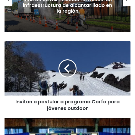
infraestructura de alcantarillado en
la región
I
n
v
i
t
a
n
a
p
Invitan a postular a programa Corfo para
o
jóvenes outdoor
s
t
u
L
l
u
a
m