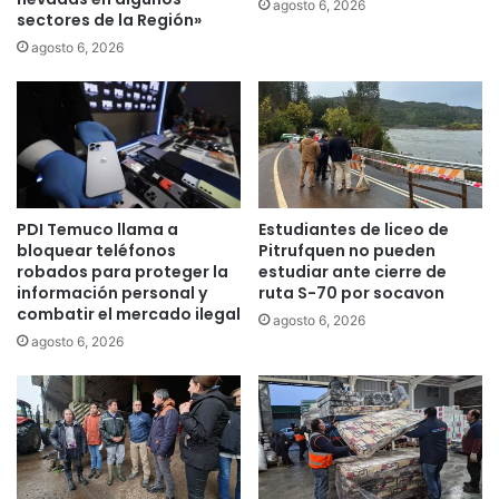
agosto 6, 2026
sectores de la Región»
r
e
agosto 6, 2026
a
t
i
v
o
i
n
PDI Temuco llama a
Estudiantes de liceo de
t
bloquear teléfonos
Pitrufquen no pueden
e
robados para proteger la
estudiar ante cierre de
r
información personal y
ruta S-70 por socavon
s
combatir el mercado ilegal
agosto 6, 2026
e
agosto 6, 2026
c
t
o
r
i
a
l