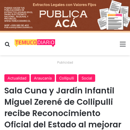
Buscar por
M
Publicidad
Actualidad
Araucanía
Collipulli
Social
Sala Cuna y Jardín Infantil
Miguel Zerené de Collipulli
recibe Reconocimiento
Oficial del Estado al mejorar