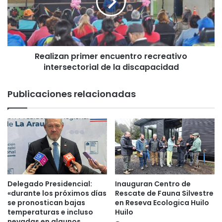
i
z
a
n
p
Realizan primer encuentro recreativo
r
intersectorial de la discapacidad
i
m
e
Publicaciones relacionadas
r
e
n
c
u
e
n
t
r
Delegado Presidencial:
Inauguran Centro de
o
«durante los próximos días
Rescate de Fauna Silvestre
r
se pronostican bajas
en Reseva Ecologica Huilo
temperaturas e incluso
Huilo
e
nevadas en algunos
c