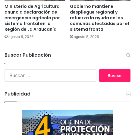
d
Ministerio de Agricultura
Gobierno mantiene
e
anuncia declaración de
despliegue regional y
l
emergencia agrícola por
refuerza la ayuda en las
sistema frontal en la
comunas afectadas por el
a
Región de La Araucanía
sistema frontal
d
i
agosto 6, 2026
agosto 5, 2026
s
c
Buscar Publicación
a
p
a
B
c
u
i
s
d
c
a
Publicidad
a
d
r
: