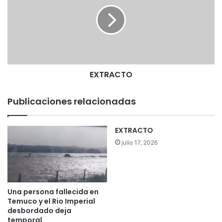
T
g
R
e
A
b
C
p
T
i
O
d
e
EXTRACTO
a
l
Publicaciones relacionadas
G
o
b
EXTRACTO
i
julio 17, 2026
e
r
n
o
e
Una persona fallecida en
x
Temuco y el Rio Imperial
p
desbordado deja
l
temporal