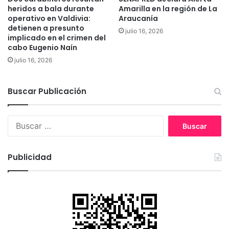
o
heridos a bala durante
Amarilla en la región de La
p
operativo en Valdivia:
Araucanía
e
detienen a presunto
julio 16, 2026
r
implicado en el crimen del
a
cabo Eugenio Naín
r
julio 16, 2026
á
e
l
Buscar Publicación
p
l
a
B
n
u
q
s
u
c
Publicidad
e
a
e
r
n
:
t
r
e
g