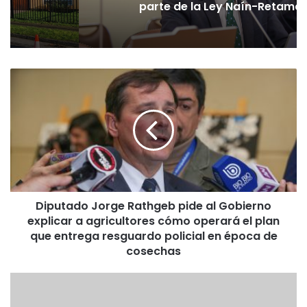
parte de la Ley Naín-Retamal
D
i
p
u
t
a
d
o
J
Diputado Jorge Rathgeb pide al Gobierno
o
explicar a agricultores cómo operará el plan
r
g
que entrega resguardo policial en época de
e
cosechas
R
a
E
t
X
h