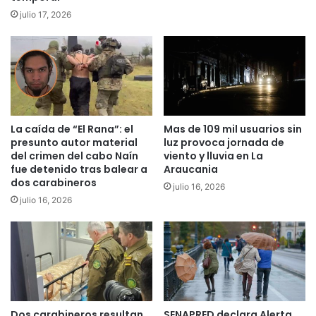
i
julio 17, 2026
c
a
r
a
a
g
r
i
La caída de “El Rana”: el
Mas de 109 mil usuarios sin
presunto autor material
luz provoca jornada de
c
del crimen del cabo Naín
viento y lluvia en La
u
fue detenido tras balear a
Araucania
l
dos carabineros
t
julio 16, 2026
julio 16, 2026
o
r
e
s
c
ó
m
o
Dos carabineros resultan
SENAPRED declara Alerta