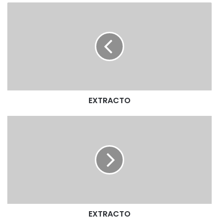
E
X
T
R
A
C
T
O
EXTRACTO
E
X
T
R
A
C
T
O
EXTRACTO