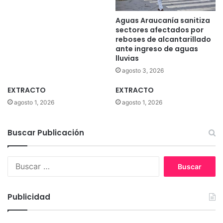
Aguas Araucanía sanitiza
sectores afectados por
reboses de alcantarillado
ante ingreso de aguas
lluvias
agosto 3, 2026
EXTRACTO
EXTRACTO
agosto 1, 2026
agosto 1, 2026
Buscar Publicación
B
u
s
c
Publicidad
a
r