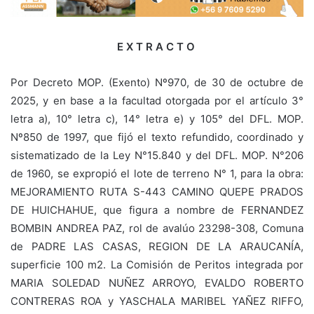
E X T R A C T O
Por Decreto MOP. (Exento) Nº970, de 30 de octubre de
2025, y en base a la facultad otorgada por el artículo 3°
letra a), 10° letra c), 14° letra e) y 105° del DFL. MOP.
Nº850 de 1997, que fijó el texto refundido, coordinado y
sistematizado de la Ley N°15.840 y del DFL. MOP. N°206
de 1960, se expropió el lote de terreno N° 1, para la obra:
MEJORAMIENTO RUTA S-443 CAMINO QUEPE PRADOS
DE HUICHAHUE, que figura a nombre de FERNANDEZ
BOMBIN ANDREA PAZ, rol de avalúo 23298-308, Comuna
de PADRE LAS CASAS, REGION DE LA ARAUCANÍA,
superficie 100 m2. La Comisión de Peritos integrada por
MARIA SOLEDAD NUÑEZ ARROYO, EVALDO ROBERTO
CONTRERAS ROA y YASCHALA MARIBEL YAÑEZ RIFFO,