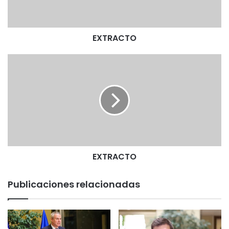
T
O
EXTRACTO
E
X
T
R
A
C
T
O
EXTRACTO
Publicaciones relacionadas