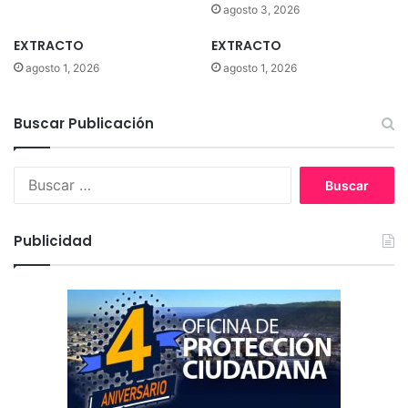
agosto 3, 2026
EXTRACTO
EXTRACTO
agosto 1, 2026
agosto 1, 2026
Buscar Publicación
B
u
s
c
Publicidad
a
r
: