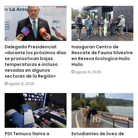
e
s
l
i
n
n
e
h
g
o
o
g
c
a
Delegado Presidencial:
Inauguran Centro de
i
r
«durante los próximos días
Rescate de Fauna Silvestre
o
:
se pronostican bajas
en Reseva Ecologica Huilo
d
u
temperaturas e incluso
Huilo
e
n
nevadas en algunos
agosto 6, 2026
j
sectores de la Región»
a
a
n
agosto 6, 2026
d
u
e
e
s
v
e
a
r
f
s
o
o
r
PDI Temuco llama a
Estudiantes de liceo de
l
m