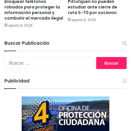
bloquear teléfonos
Pitrufquen no pueden
o
a
robados para proteger la
estudiar ante cierre de
g
d
información personal y
ruta S-70 por socavon
a
e
combatir el mercado ilegal
agosto 6, 2026
n
a
agosto 6, 2026
a
p
n
o
c
y
Buscar Publicación
i
o
a
s
s
o
B
c
u
i
s
a
c
Publicidad
l
a
r
: