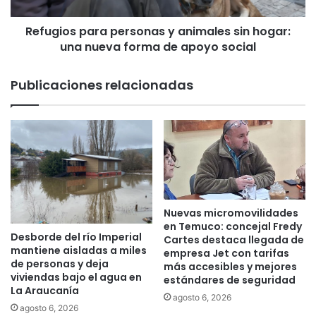
s
a
p
d
Refugios para personas y animales sin hogar:
a
o
una nueva forma de apoyo social
r
c
a
o
p
Publicaciones relacionadas
r
e
p
r
o
s
r
o
a
n
t
a
i
s
v
y
o
a
Nuevas micromovilidades
:
n
en Temuco: concejal Fredy
Desborde del río Imperial
c
i
Cartes destaca llegada de
mantiene aisladas a miles
u
empresa Jet con tarifas
m
de personas y deja
más accesibles y mejores
a
a
viviendas bajo el agua en
estándares de seguridad
n
l
La Araucanía
d
e
agosto 6, 2026
agosto 6, 2026
o
s