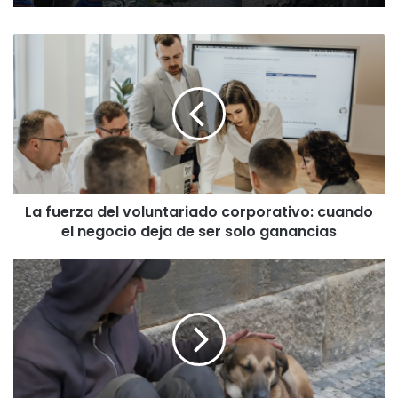
L
a
f
u
e
r
z
a
d
La fuerza del voluntariado corporativo: cuando
e
el negocio deja de ser solo ganancias
l
v
o
R
l
e
u
f
n
u
t
g
a
i
r
o
i