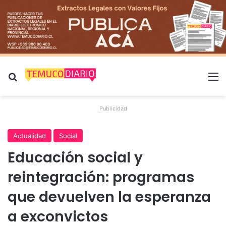
Buscar por
M
Publicidad
Actualidad
Social
Educación social y
reintegración: programas
que devuelven la esperanza
a exconvictos