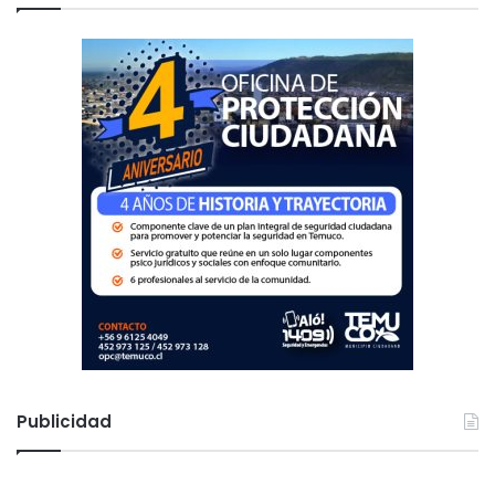
r
:
Publicidad