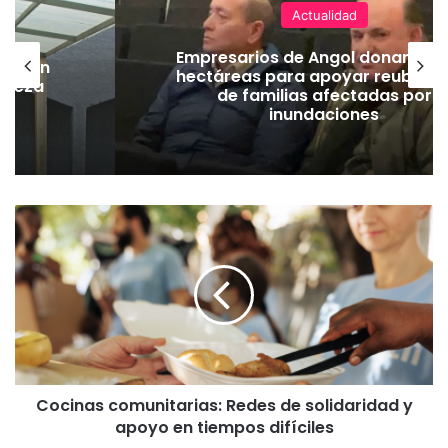
Actualidad
Empresarios de Angol donan cua
lación
hectáreas para apoyar reubicac
hueza
de familias afectadas por
pó
inundaciones
C
o
c
i
n
a
s
c
o
Cocinas comunitarias: Redes de solidaridad y
m
apoyo en tiempos difíciles
u
n