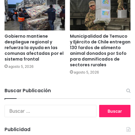
i
T
f
e
í
m
c
u
i
c
l
o
Gobierno mantiene
Municipalidad de Temuco
e
2
despliegue regional y
y Ejército de Chile entregan
s
0
refuerza la ayuda en las
130 fardos de alimento
comunas afectadas por el
animal donados por Sofo
2
sistema frontal
para damnificados de
5
sectores rurales
agosto 5, 2026
agosto 5, 2026
Buscar Publicación
B
u
s
c
Publicidad
a