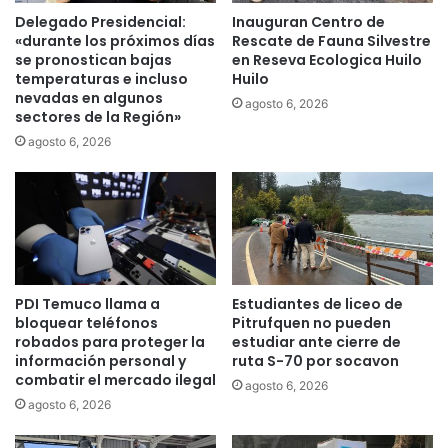
r
e
Delegado Presidencial:
Inauguran Centro de
i
r
«durante los próximos días
Rescate de Fauna Silvestre
d
a
se pronostican bajas
en Reseva Ecologica Huilo
a
temperaturas e incluso
Huilo
d
nevadas en algunos
d
a
agosto 6, 2026
sectores de la Región»
y
p
a
a
agosto 6, 2026
p
r
o
a
y
e
o
l
e
C
n
h
t
a
PDI Temuco llama a
Estudiantes de liceo de
i
l
bloquear teléfonos
Pitrufquen no pueden
e
l
robados para proteger la
estudiar ante cierre de
m
e
información personal y
ruta S-70 por socavon
p
n
combatir el mercado ilegal
agosto 6, 2026
o
g
agosto 6, 2026
s
e
d
r