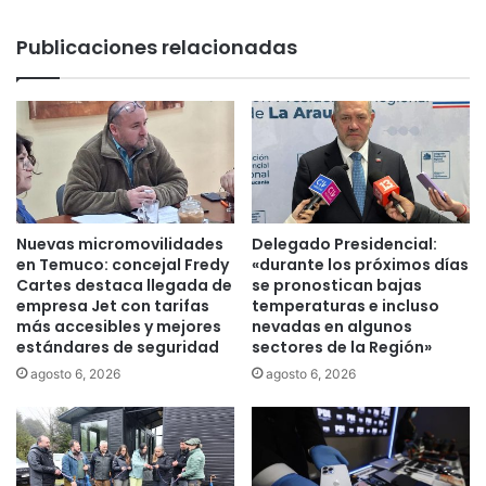
:
i
h
v
Publicaciones relacionadas
i
a
s
i
t
n
o
v
r
e
i
s
a
t
s
i
d
g
Nuevas micromovilidades
Delegado Presidencial:
o
a
en Temuco: concejal Fredy
«durante los próximos días
n
c
Cartes destaca llegada de
se pronostican bajas
d
i
empresa Jet con tarifas
temperaturas e incluso
e
más accesibles y mejores
nevadas en algunos
ó
estándares de seguridad
sectores de la Región»
l
n
a
y
agosto 6, 2026
agosto 6, 2026
r
f
e
u
h
n
a
c
b
i