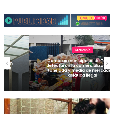
Araucanía
Cámaras municipales de Temu
lación
detectaron la comercialización
hueza
tonelada y media de mercader
pó
asiática ilegal
P
e
r