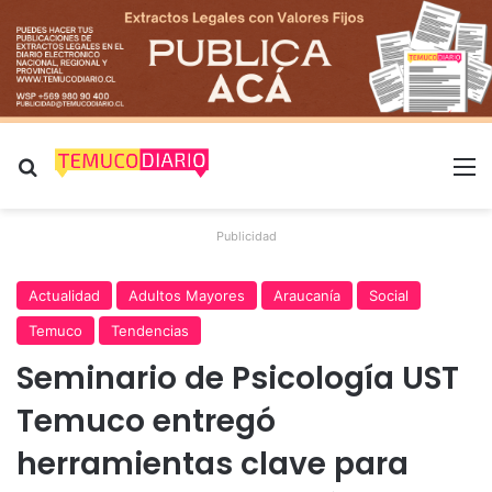
Buscar por
M
Publicidad
Actualidad
Adultos Mayores
Araucanía
Social
Temuco
Tendencias
Seminario de Psicología UST
Temuco entregó
herramientas clave para