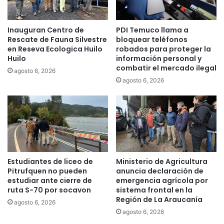
i
o
l
n
Inauguran Centro de
PDI Temuco llama a
i
a
Rescate de Fauna Silvestre
bloquear teléfonos
t
r
en Reseva Ecologica Huilo
robados para proteger la
a
i
Huilo
información personal y
c
o
combatir el mercado ilegal
agosto 6, 2026
i
m
agosto 6, 2026
ó
u
n
n
f
i
u
c
n
i
c
p
i
a
o
l
Estudiantes de liceo de
Ministerio de Agricultura
n
r
Pitrufquen no pueden
anuncia declaración de
a
e
estudiar ante cierre de
emergencia agrícola por
e
c
ruta S-70 por socavon
sistema frontal en la
n
Región de La Araucanía
u
agosto 6, 2026
c
p
agosto 6, 2026
o
e