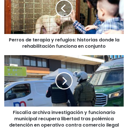
r
o
s
d
e
t
Perros de terapia y refugios: historias donde la
e
rehabilitación funciona en conjunto
r
a
p
F
i
i
a
s
y
c
r
a
e
l
f
í
u
a
g
a
i
Fiscalía archiva investigación y funcionario
r
o
municipal recupera libertad tras polémica
c
s
h
detención en operativo contra comercio ilegal