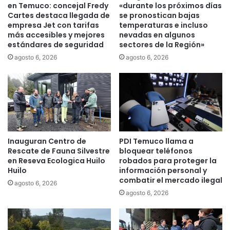
e
m
en Temuco: concejal Fredy
«durante los próximos días
s
i
Cartes destaca llegada de
se pronostican bajas
d
empresa Jet con tarifas
temperaturas e incluso
l
e
más accesibles y mejores
nevadas en algunos
l
estándares de seguridad
sectores de la Región»
T
o
e
n
agosto 6, 2026
agosto 6, 2026
m
a
u
r
c
i
o
a
y
s
C
i
a
r
Inauguran Centro de
PDI Temuco llama a
r
r
Rescate de Fauna Silvestre
bloquear teléfonos
a
e
en Reseva Ecologica Huilo
robados para proteger la
b
g
Huilo
información personal y
i
u
combatir el mercado ilegal
agosto 6, 2026
n
l
agosto 6, 2026
e
a
r
r
o
i
s
d