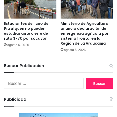
p
a
e
d
r
e
m
s
Estudiantes de liceo de
Ministerio de Agricultura
i
e
Pitrufquen no pueden
anuncia declaración de
t
n
estudiar ante cierre de
emergencia agrícola por
e
ruta S-70 por socavon
sistema frontal en la
e
l
Región de La Araucanía
l
agosto 6, 2026
a
G
agosto 6, 2026
c
o
a
b
p
Buscar Publicación
i
t
e
u
r
B
r
n
u
a
o
s
d
d
c
e
e
Publicidad
a
d
L
r
e
a
:
l
A