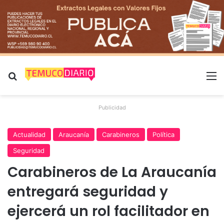
Buscar por
M
Publicidad
Actualidad
Araucanía
Carabineros
Política
Seguridad
Carabineros de La Araucanía
entregará seguridad y
ejercerá un rol facilitador en