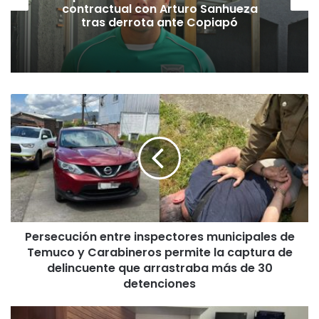
contractual con Arturo Sanhueza
tras derrota ante Copiapó
P
e
r
s
e
c
u
c
i
Persecución entre inspectores municipales de
ó
Temuco y Carabineros permite la captura de
n
e
delincuente que arrastraba más de 30
n
detenciones
t
r
A