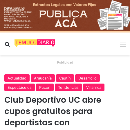
Buscar por
M
Publicidad
Actualidad
Araucanía
Cautín
Desarrollo
Espectáculos
Pucón
Tendencias
Villarrica
Club Deportivo UC abre
cupos gratuitos para
deportistas con