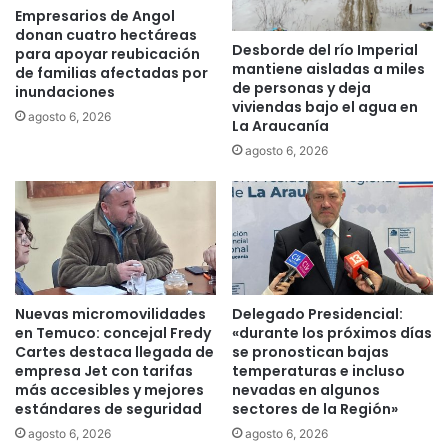
c
d
Empresarios de Angol
a
a
donan cuatro hectáreas
n
Desborde del río Imperial
d
para apoyar reubicación
mantiene aisladas a miles
í
e
de familias afectadas por
de personas y deja
a
inundaciones
n
viviendas bajo el agua en
s
s
agosto 6, 2026
La Araucanía
e
u
agosto 6, 2026
c
s
e
c
r
e
t
n
i
t
f
r
i
o
c
s
Nuevas micromovilidades
Delegado Presidencial:
a
d
en Temuco: concejal Fredy
«durante los próximos días
n
e
Cartes destaca llegada de
se pronostican bajas
e
s
empresa Jet con tarifas
temperaturas e incluso
n
a
más accesibles y mejores
nevadas en algunos
G
estándares de seguridad
sectores de la Región»
l
e
u
agosto 6, 2026
agosto 6, 2026
s