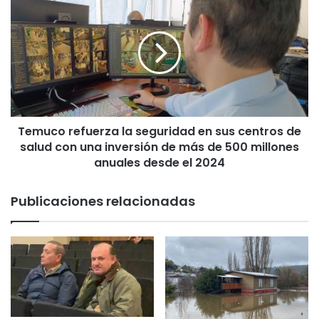
p
e
r
m
o
u
f
c
e
o
s
r
i
e
o
f
n
Temuco refuerza la seguridad en sus centros de
u
a
salud con una inversión de más de 500 millones
e
l
r
anuales desde el 2024
e
z
s
a
Publicaciones relacionadas
d
l
e
a
L
s
a
e
A
g
r
u
a
r
u
i