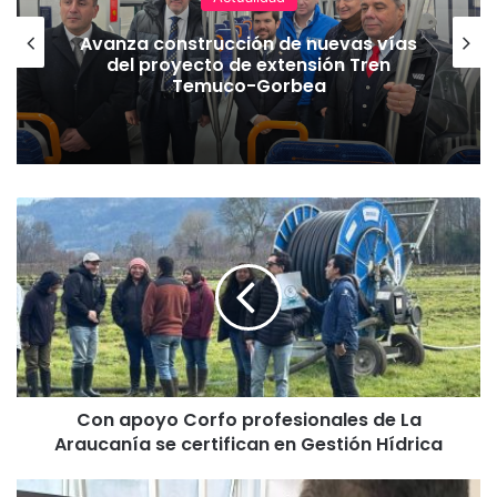
Avanza construcción de nuevas vías
del proyecto de extensión Tren
Temuco-Gorbea
C
o
n
a
p
o
y
o
C
Con apoyo Corfo profesionales de La
o
Araucanía se certifican en Gestión Hídrica
r
f
o
T