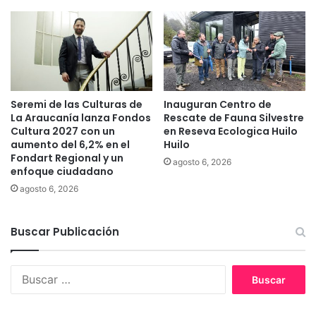
d
t
c
i
o
ó
n
n
u
H
n
í
a
d
Seremi de las Culturas de
Inauguran Centro de
i
La Araucanía lanza Fondos
Rescate de Fauna Silvestre
r
n
Cultura 2027 con un
en Reseva Ecologica Huilo
i
v
aumento del 6,2% en el
Huilo
c
e
Fondart Regional y un
a
agosto 6, 2026
r
enfoque ciudadano
s
agosto 6, 2026
i
ó
n
Buscar Publicación
d
e
m
B
á
u
s
s
d