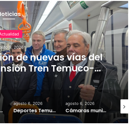
Noticias
Actualidad
osto 9, 2026
ón de nuevas vías del
ensión Tren Temuco-
orbea
agosto 6, 2026
agosto 6, 2026
agosto 9,
tivan campaña por riesgo de congelamiento de medidores de agua
Deportes Temuco termina relación contractual con Arturo Sanhueza tras derrota ante Copiapó
Cámaras municipales de Temuco detectaron la comercialización de tonelada y media de mercadería asiática ilegal