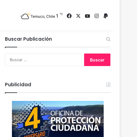
℃
1
Facebook
X
YouTube
Instagram
PayPal
Temuco, Chile
Buscar Publicación
B
u
s
c
a
Publicidad
r
: