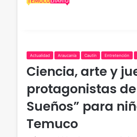
Actualidad
Araucanía
Cautín
Entretención
Ciencia, arte y j
protagonistas del
Sueños” para niñ
Temuco