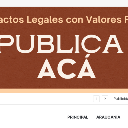
Avanza construcción de nuevas vías del proyecto de extensión Tren Temuco-Gorbea
Publicid
PRINCIPAL
ARAUCANÍA