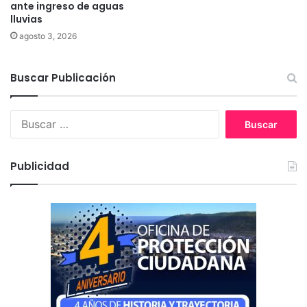
ante ingreso de aguas
lluvias
agosto 3, 2026
Buscar Publicación
B
u
s
c
Publicidad
a
r
: