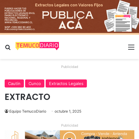
Buscar por
M
Publicidad
Cautín
Cunco
Extractos Legales
EXTRACTO
Equipo TemucoDiario
octubre 1, 2025
Publicidad