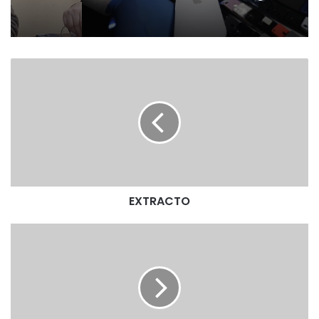
ad
E
X
T
R
A
C
T
O
EXTRACTO
E
X
T
R
A
C