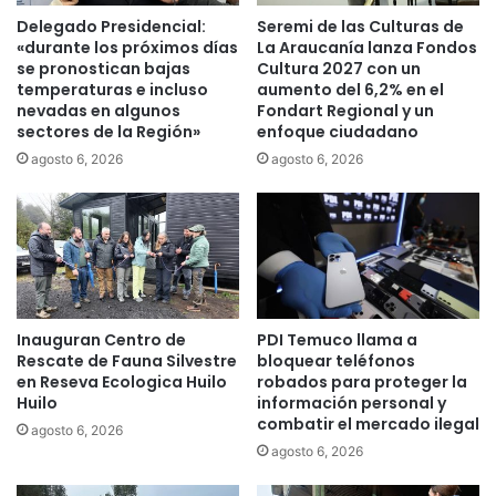
a
e
Delegado Presidencial:
Seremi de las Culturas de
r
e
«durante los próximos días
La Araucanía lanza Fondos
t
l
se pronostican bajas
Cultura 2027 con un
e
temperaturas e incluso
aumento del 6,2% en el
e
d
nevadas en algunos
Fondart Regional y un
g
sectores de la Región»
enfoque ciudadano
e
i
l
d
agosto 6, 2026
agosto 6, 2026
R
a
e
l
c
a
e
M
t
e
a
j
r
o
Inauguran Centro de
PDI Temuco llama a
i
r
Rescate de Fauna Silvestre
bloquear teléfonos
o
E
en Reseva Ecologica Huilo
robados para proteger la
M
m
Huilo
información personal y
a
p
combatir el mercado ilegal
agosto 6, 2026
p
a
agosto 6, 2026
u
n
c
a