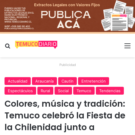
Buscar por
M
Publicidad
Actualidad
Araucanía
Cautín
Entretención
Espectáculos
Rural
Social
Temuco
Tendencias
Colores, música y tradición:
Temuco celebró la Fiesta de
la Chilenidad junto a