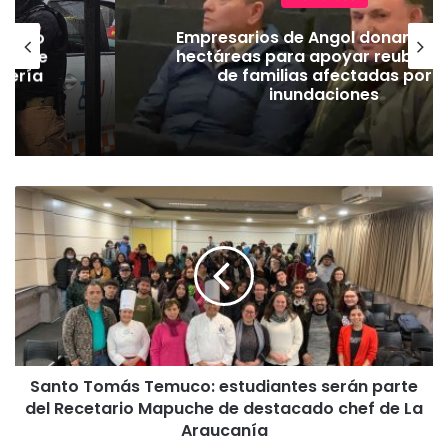
emuco
Empresarios de Angol donan cua
ión de
hectáreas para apoyar reubicac
dería
de familias afectadas por
inundaciones
S
a
n
t
o
T
o
m
á
Santo Tomás Temuco: estudiantes serán parte
s
del Recetario Mapuche de destacado chef de La
T
e
Araucanía
m