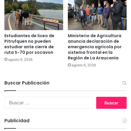
h
d
e
a
d
d
e
e
d
P
e
i
Estudiantes de liceo de
Ministerio de Agricultura
s
n
Pitrufquen no pueden
anuncia declaración de
t
o
estudiar ante cierre de
emergencia agrícola por
a
ruta S-70 por socavon
sistema frontal en la
d
c
Región de La Araucanía
e
agosto 6, 2026
a
L
agosto 6, 2026
d
a
o
A
c
Buscar Publicación
r
h
a
e
u
B
f
c
u
d
a
s
e
n
c
L
í
Publicidad
a
a
a
r
A