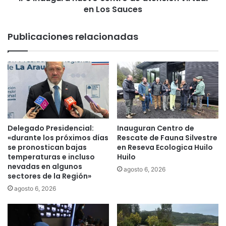
c
en Los Sauces
a
i
n
o
u
Publicaciones relacionadas
n
e
e
v
s
o
a
c
v
e
i
n
v
t
i
r
r
o
Delegado Presidencial:
Inauguran Centro de
l
d
«durante los próximos días
Rescate de Fauna Silvestre
a
e
se pronostican bajas
en Reseva Ecologica Huilo
e
temperaturas e incluso
Huilo
a
x
nevadas en algunos
t
agosto 6, 2026
sectores de la Región»
p
e
e
n
agosto 6, 2026
r
c
i
i
e
ó