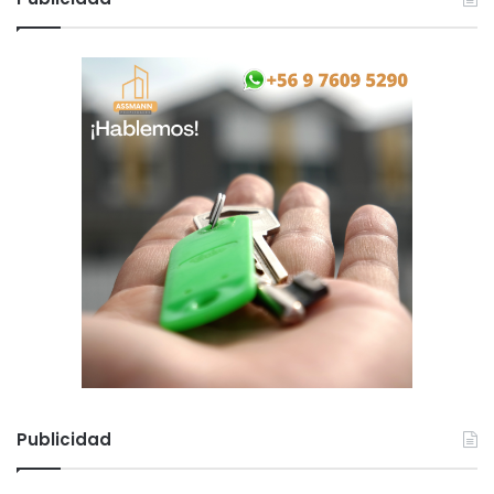
t
o
Publicidad