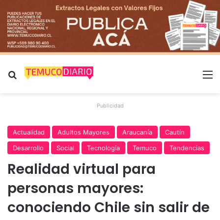
Buscar por
M
Publicidad
Actualidad
Adultos Mayores
Araucanía
Cautín
Desarrollo
Social
Tecnología
Temuco
Tendencias
Realidad virtual para
personas mayores:
conociendo Chile sin salir de