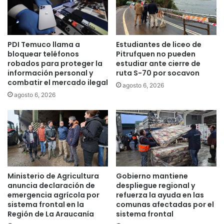
n
n
c
v
i
i
a
r
PDI Temuco llama a
Estudiantes de liceo de
d
t
bloquear teléfonos
Pitrufquen no pueden
e
u
robados para proteger la
estudiar ante cierre de
l
a
información personal y
ruta S-70 por socavon
G
l
combatir el mercado ilegal
agosto 6, 2026
e
e
agosto 6, 2026
r
n
o
L
t
o
r
s
a
S
j
a
e
u
,
c
Ministerio de Agricultura
Gobierno mantiene
u
e
anuncia declaración de
despliegue regional y
n
s
emergencia agrícola por
refuerza la ayuda en las
a
sistema frontal en la
comunas afectadas por el
h
Región de La Araucanía
sistema frontal
e