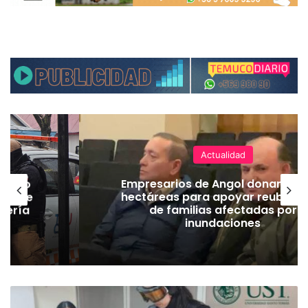
Actualidad
emuco
Empresarios de Angol donan cua
ión de
hectáreas para apoyar reubicac
dería
de familias afectadas por
inundaciones
U
S