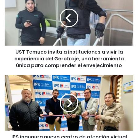
T
T
e
m
u
c
o
UST Temuco invita a instituciones a vivir la
i
experiencia del Gerotraje, una herramienta
n
v
única para comprender el envejecimiento
i
t
I
a
P
a
S
i
i
n
n
s
a
t
u
i
g
t
u
u
IPS inaugura nuevo centro de atención virtual
r