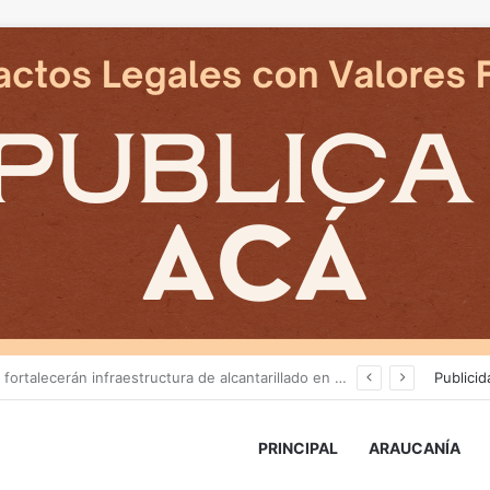
Tras nuevos ataques a Carabineros: Diputado Tomás Kast llama al PC a retirar proyecto que busca derogar parte de la Ley Naín-Retamal
Publicid
PRINCIPAL
ARAUCANÍA