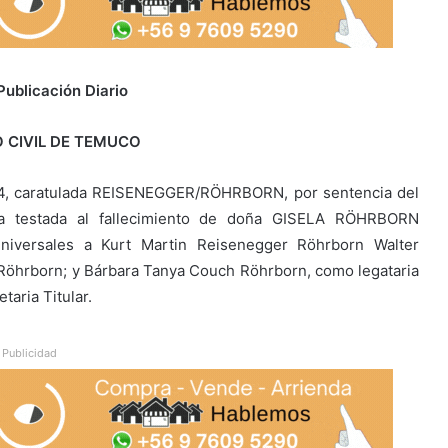
Publicación Diario
 CIVIL DE TEMUCO
24, caratulada REISENEGGER/RÖHRBORN, por sentencia del
a testada al fallecimiento de doña GISELA RÖHRBORN
niversales a Kurt Martin Reisenegger Röhrborn Walter
öhrborn; y Bárbara Tanya Couch Röhrborn, como legataria
taria Titular.
Publicidad