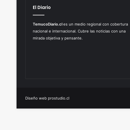
i
El Diario
v
e
r
TemucoDiario.cl
es un medio regional con cobertura
s
nacional e internacional. Cubre las noticias con una
i
mirada objetiva y pensante.
d
a
d
e
s
Diseño web prostudio.cl