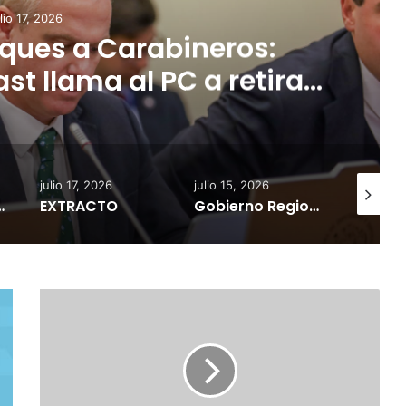
ulio 17, 2026
ques a Carabineros:
t llama al PC a retirar
derogar parte de la Ley
-Retamal
julio 17, 2026
julio 15, 2026
julio 17, 2
de producción agrícola ante avance del sistema frontal
EXTRACTO
Gobierno Regional de la Araucanía traspasará más de $5 mil millones a Sercotec para fortalecer emprendimientos femeninos
E
X
T
R
A
C