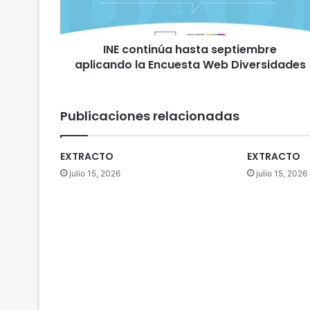
t
i
n
INE continúa hasta septiembre
ú
aplicando la Encuesta Web Diversidades
a
h
a
s
Publicaciones relacionadas
t
a
s
EXTRACTO
EXTRACTO
e
julio 15, 2026
julio 15, 2026
p
t
i
e
m
b
r
e
a