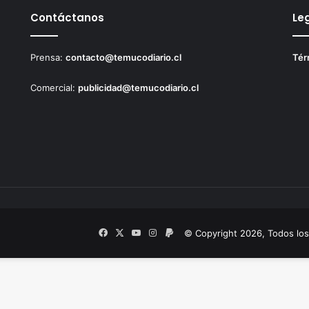
Contáctanos
Le
Prensa:
contacto@temucodiario.cl
Tér
Comercial:
publicidad@temucodiario.cl
Facebook
X
YouTube
Instagram
PayPal
© Copyright 2026, Todos lo