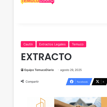
Cautín
Extractos Legales
Temuco
EXTRACTO
Equipo TemucoDiario
agosto 29, 2025
Compartir
Facebook
X