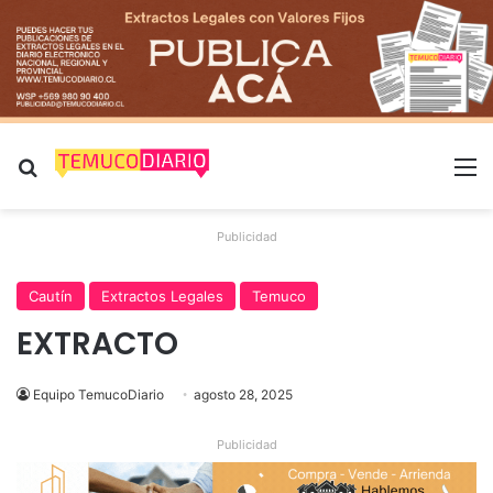
Buscar por
M
Publicidad
Cautín
Extractos Legales
Temuco
EXTRACTO
Equipo TemucoDiario
agosto 28, 2025
Publicidad