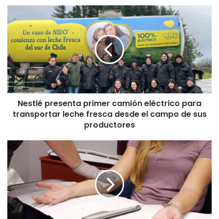
N
e
s
t
l
é
p
r
e
Nestlé presenta primer camión eléctrico para
s
transportar leche fresca desde el campo de sus
e
n
productores
t
a
G
p
u
r
í
i
a
m
d
e
e
r
l
c
a