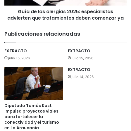
a
s
m
Guía de las alergias 2025: especialistas
a
i
advierten que tratamientos deben comenzar ya
l
ó
e
n
r
Publicaciones relacionadas
e
g
l
i
é
a
EXTRACTO
EXTRACTO
c
s
julio 15, 2026
julio 15, 2026
t
2
r
0
EXTRACTO
i
2
julio 14, 2026
c
5
o
:
p
e
a
s
r
p
Diputado Tomás Kast
a
e
impulsa proyectos viales
t
c
para fortalecer la
r
i
conectividad y el turismo
a
en La Araucanía.
a