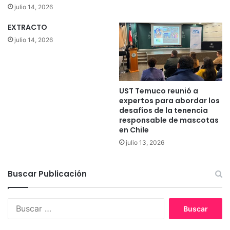
n
l
julio 14, 2026
s
i
p
EXTRACTO
s
o
t
julio 14, 2026
r
a
t
s
a
a
r
d
UST Temuco reunió a
l
v
expertos para abordar los
e
i
desafíos de la tenencia
c
e
responsable de mascotas
h
r
en Chile
e
t
julio 13, 2026
f
e
r
n
e
q
Buscar Publicación
s
u
c
e
a
t
B
d
r
u
e
a
s