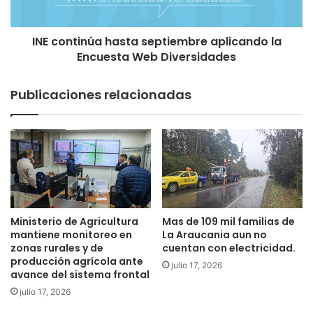
o
i
n
n
s
INE continúa hasta septiembre aplicando la
ú
u
Encuesta Web Diversidades
a
l
h
t
a
Publicaciones relacionadas
a
s
r
t
y
a
m
s
u
e
e
p
r
t
e
i
n
e
Ministerio de Agricultura
Mas de 109 mil familias de
p
m
mantiene monitoreo en
La Araucania aun no
o
b
zonas rurales y de
cuentan con electricidad.
r
producción agrícola ante
r
julio 17, 2026
avance del sistema frontal
e
e
n
a
julio 17, 2026
f
p