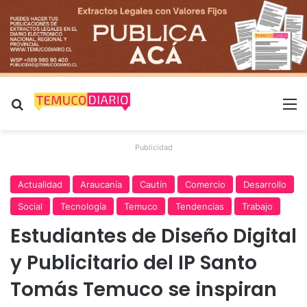
Buscar por
M
Publicidad
Actualidad
Araucanía
Cautín
Comercio
Desarrollo
Social
Tecnología
Temuco
Tendencias
Trabajo
Estudiantes de Diseño Digital
y Publicitario del IP Santo
Tomás Temuco se inspiran