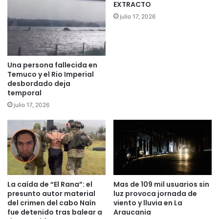
e
EXTRACTO
l
r
i
julio 17, 2026
m
c
e
a
d
n
a
d
Una persona fallecida en
d
o
Temuco y el Rio Imperial
e
l
desbordado deja
s
a
temporal
c
E
julio 17, 2026
a
n
r
c
d
u
i
e
o
s
v
t
a
a
s
W
La caída de “El Rana”: el
Mas de 109 mil usuarios sin
c
e
presunto autor material
luz provoca jornada de
u
b
del crimen del cabo Naín
viento y lluvia en La
l
D
fue detenido tras balear a
Araucania
a