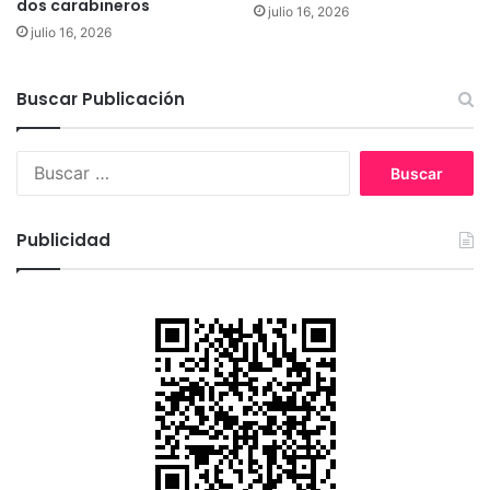
i
dos carabineros
julio 16, 2026
r
v
julio 16, 2026
e
e
s
r
s
Buscar Publicación
i
d
B
a
u
d
s
e
c
s
Publicidad
a
r
: