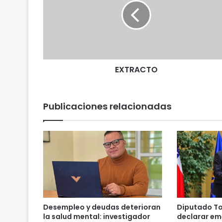
R
A
C
T
O
EXTRACTO
Publicaciones relacionadas
Desempleo y deudas deterioran
Diputado To
la salud mental: investigador
declarar em