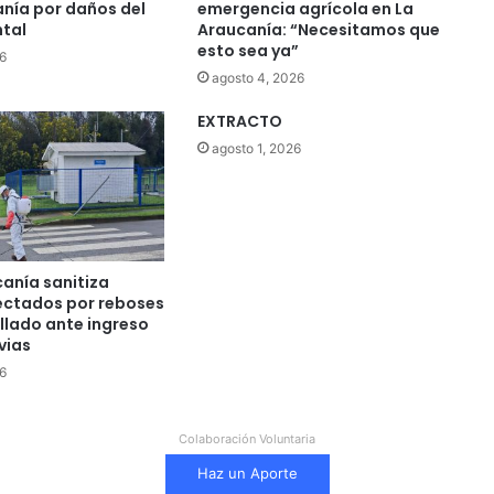
anía por daños del
emergencia agrícola en La
ntal
Araucanía: “Necesitamos que
esto sea ya”
6
agosto 4, 2026
EXTRACTO
agosto 1, 2026
anía sanitiza
ectados por reboses
llado ante ingreso
vias
6
Colaboración Voluntaria
Haz un Aporte