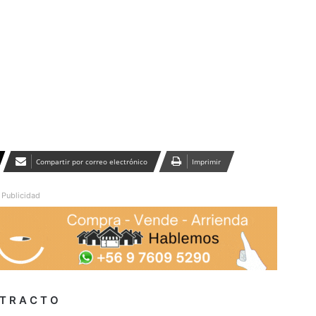
Publicidad
Compartir por correo electrónico
Imprimir
Publicidad
 T R A C T O