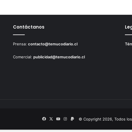
Contáctanos
Le
Prensa:
contacto@temucodiario.cl
Tér
Comercial:
publicidad@temucodiario.cl
Facebook
X
YouTube
Instagram
PayPal
© Copyright 2026, Todos lo