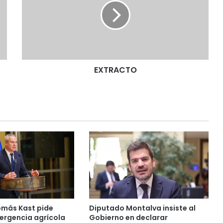
R
A
C
T
O
EXTRACTO
más Kast pide
Diputado Montalva insiste al
ergencia agrícola
Gobierno en declarar