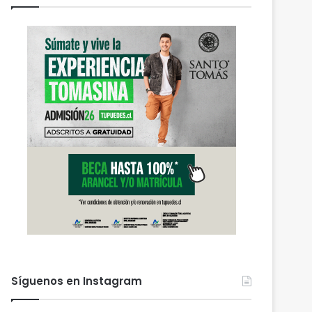
Actualidad
agosto 6, 2026
PDI Temuco llama a bloq
robados para proteger l
personal y combatir el m
 2026
agosto 6, 2026
agosto 6, 2026
Heladas: reactivan campaña por riesgo de congelamiento de medidores de agua
Nuevas micromovilidades en Temuco: concejal Fredy Cartes destaca llegada de empresa Jet con tarifas más accesibles y mejores estándares de seguridad
PDI Temuco llama a bloquear teléfonos robados para proteger la información personal y combatir el mercado ilegal
Síguenos en Instagram