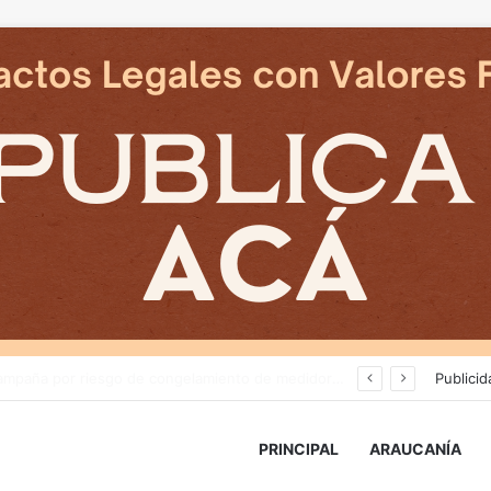
Deportes Temuco termina relación contractual con Arturo Sanhueza tras derrota ante Copiapó
Publicid
PRINCIPAL
ARAUCANÍA