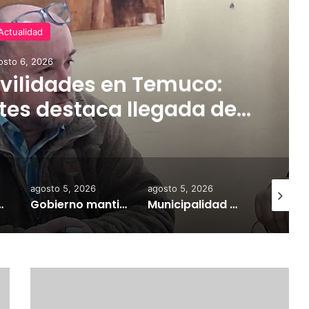
Actualidad
osto 6, 2026
ilidades en Temuco:
tes destaca llegada de
rifas más accesibles y
dares de seguridad
agosto 5, 2026
agosto 5, 2026
agosto 7,
a información personal y combatir el mercado ilegal
Gobierno mantiene despliegue regional y refuerza la ayuda en las comunas afectadas por el sistema frontal
Municipalidad de Temuco y Ejército de Chile entregan 130 fardos de alimento animal donados por Sofo para damnificados de sectores rurales
E
X
T