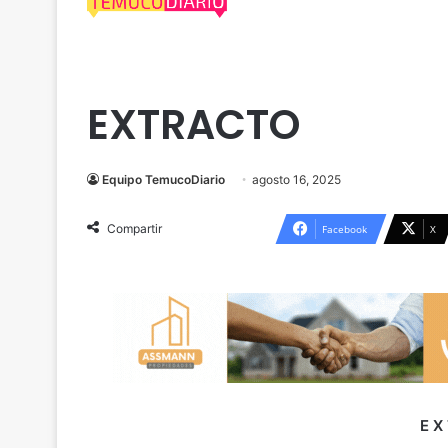
Cautín
Extractos Legales
Teodoro Schmidt
EXTRACTO
Equipo TemucoDiario
agosto 16, 2025
Compartir
Facebook
X
E X