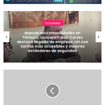
Actualidad
Nuevas micromovilidades en
Temuco: concejal Fredy Cartes
destaca llegada de empresa Jet con
tarifas más accesibles y mejores
estándares de seguridad
E
X
T
R
A
C
T