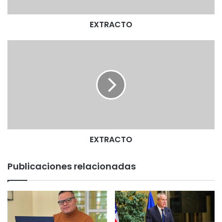
O
EXTRACTO
E
X
T
R
A
C
T
O
EXTRACTO
Publicaciones relacionadas