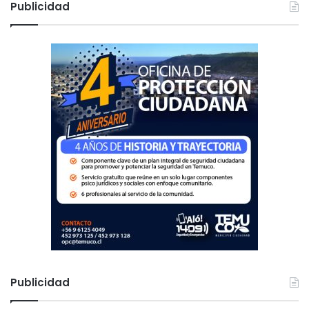
c
Publicidad
a
r
:
Publicidad