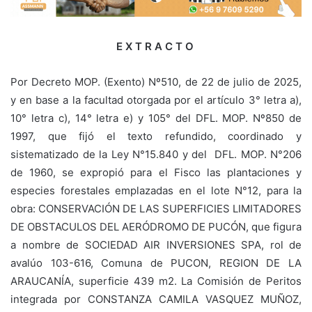
E X T R A C T O
Por Decreto MOP. (Exento) Nº510, de 22 de julio de 2025,
y en base a la facultad otorgada por el artículo 3° letra a),
10° letra c), 14° letra e) y 105° del DFL. MOP. Nº850 de
1997, que fijó el texto refundido, coordinado y
sistematizado de la Ley N°15.840 y del DFL. MOP. N°206
de 1960, se expropió para el Fisco las plantaciones y
especies forestales emplazadas en el lote N°12, para la
obra: CONSERVACIÓN DE LAS SUPERFICIES LIMITADORES
DE OBSTACULOS DEL AERÓDROMO DE PUCÓN, que figura
a nombre de SOCIEDAD AIR INVERSIONES SPA, rol de
avalúo 103-616, Comuna de PUCON, REGION DE LA
ARAUCANÍA, superficie 439 m2. La Comisión de Peritos
integrada por CONSTANZA CAMILA VASQUEZ MUÑOZ,