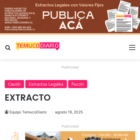
Buscar por
M
Publicidad
Cautín
Extractos Legales
Pucón
EXTRACTO
Equipo TemucoDiario
agosto 16, 2025
Publicidad