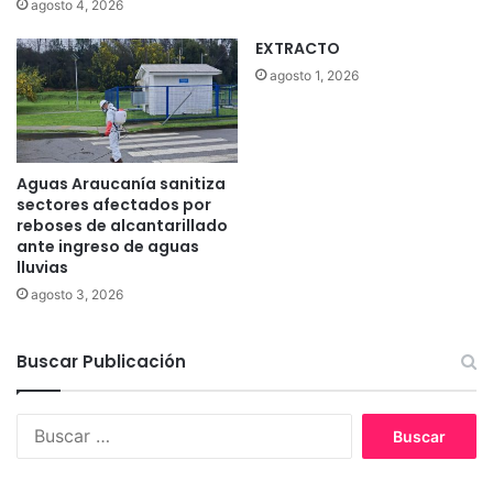
agosto 4, 2026
EXTRACTO
agosto 1, 2026
Aguas Araucanía sanitiza
sectores afectados por
reboses de alcantarillado
ante ingreso de aguas
lluvias
agosto 3, 2026
Buscar Publicación
B
u
s