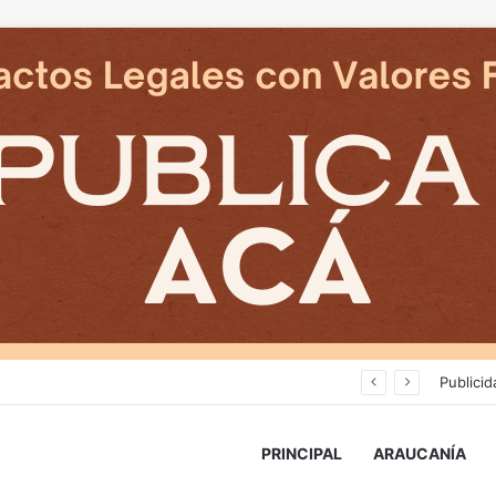
Cámaras municipales de Temuco detectaron la comercialización de tonelada y media de mercadería asiática ilegal
Publicid
PRINCIPAL
ARAUCANÍA