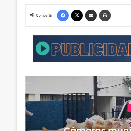
Facebook
X
Compartir por correo electrónico
Imprimir
Compartir
ag
Cámaras muni