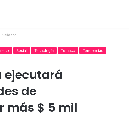
Publicidad
lleco
Social
Tecnología
Temuco
Tendencias
 ejecutará
des de
r más $ 5 mil