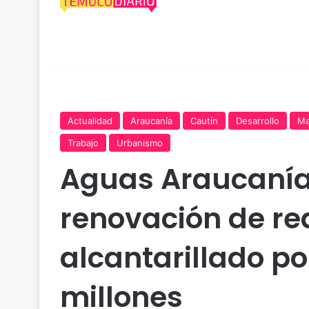
Actualidad
Araucanía
Cautín
Desarrollo
Ma
Trabajo
Urbanismo
Aguas Araucanía
renovación de re
alcantarillado po
millones