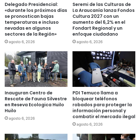
ó
e
Delegado Presidencial:
Seremi de las Culturas de
n
l
«durante los próximos días
La Araucanía lanza Fondos
y
v
se pronostican bajas
Cultura 2027 con un
v
a
temperaturas e incluso
aumento del 6,2% en el
e
nevadas en algunos
Fondart Regional y un
l
sectores de la Región»
enfoque ciudadano
n
o
t
r
agosto 6, 2026
agosto 6, 2026
a
d
d
e
e
l
t
a
a
E
r
d
j
u
Inauguran Centro de
PDI Temuco llama a
e
c
Rescate de Fauna Silvestre
bloquear teléfonos
t
a
en Reseva Ecologica Huilo
robados para proteger la
a
c
Huilo
información personal y
s
i
combatir el mercado ilegal
agosto 6, 2026
a
ó
agosto 6, 2026
c
n
e
T
r
é