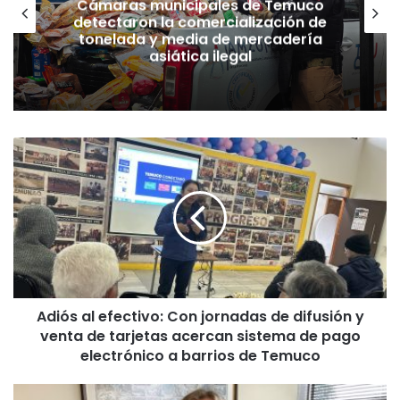
Cámaras municipales de Temuco
detectaron la comercialización de
tonelada y media de mercadería
asiática ilegal
A
d
i
ó
s
a
l
e
f
Adiós al efectivo: Con jornadas de difusión y
e
venta de tarjetas acercan sistema de pago
c
t
electrónico a barrios de Temuco
i
v
F