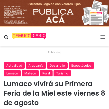
Buscar por
M
Publicidad
Actualidad
Araucanía
Desarrollo
Espectáculos
Lumaco
Malleco
Rural
Turismo
Lumaco vivirá su Primera
Feria de la Miel este viernes 8
de agosto