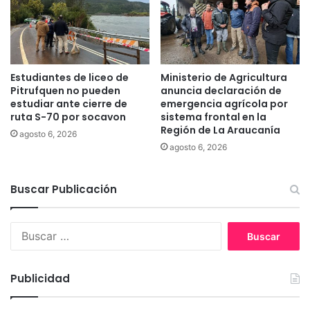
c
c
a
n
n
i
s
c
i
o
Estudiantes de liceo de
Ministerio de Agricultura
s
P
Pitrufquen no pueden
anuncia declaración de
t
r
estudiar ante cierre de
emergencia agrícola por
e
o
ruta S-70 por socavon
sistema frontal en la
m
Región de La Araucanía
f
agosto 6, 2026
a
e
agosto 6, 2026
d
s
e
i
p
Buscar Publicación
o
a
n
g
a
B
o
l
u
e
e
s
l
n
c
e
n
Publicidad
a
c
u
r
t
e