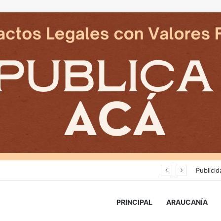
Deportes Temuco termina relación contractual con Arturo Sanhueza tras derrota ante Copiapó
Publicid
PRINCIPAL
ARAUCANÍA