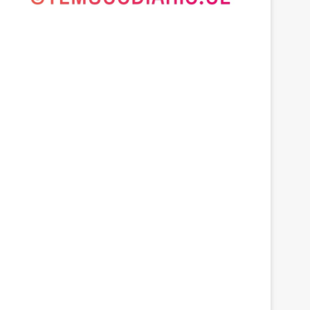
Araucanía
agosto 6, 2026
Cámaras municipales
detectaron la comercializa
y media de mercadería as
 2026
agosto 6, 2026
agosto 6, 2026
Heladas: reactivan campaña por riesgo de congelamiento de medidores de agua
Deportes Temuco termina relación contractual con Arturo Sanhueza tras derrota ante Copiapó
Cámaras municipales de Temuco detectaron la comercialización de tonelada y media de mercadería asiática ilegal