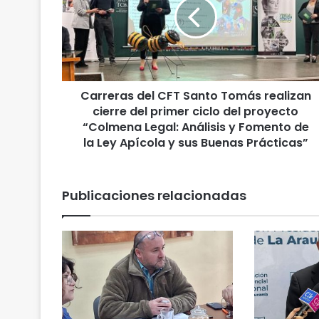
r
e
r
a
s
d
Carreras del CFT Santo Tomás realizan
e
cierre del primer ciclo del proyecto
l
C
“Colmena Legal: Análisis y Fomento de
F
la Ley Apícola y sus Buenas Prácticas”
T
S
a
Publicaciones relacionadas
n
t
o
T
o
m
á
s