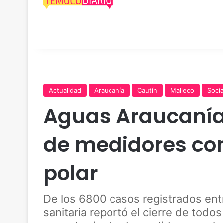
Actualidad
Araucanía
Cautín
Malleco
Socia
Aguas Araucanía
de medidores con
polar
De los 6800 casos registrados entre 
sanitaria reportó el cierre de todo