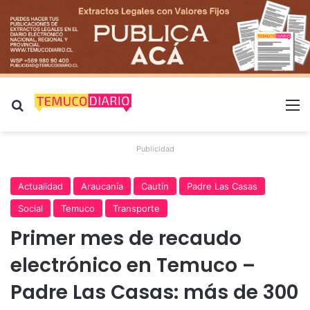
Buscar por
M
Publicidad
Actualidad
Araucanía
Cautín
Padre Las Casas
Social
Temuco
Transporte
Primer mes de recaudo
electrónico en Temuco –
Padre Las Casas: más de 300