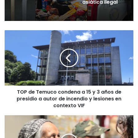
asiática ilegal
T
O
P
d
e
T
e
m
u
TOP de Temuco condena a 15 y 3 años de
c
presidio a autor de incendio y lesiones en
o
c
contexto VIF
o
n
A
d
c
e
a
n
d