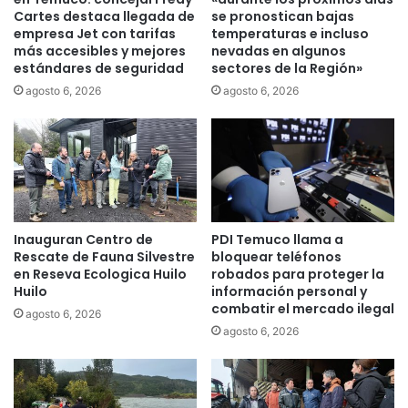
a
e
Cartes destaca llegada de
se pronostican bajas
u
l
empresa Jet con tarifas
temperaturas e incluso
t
más accesibles y mejores
nevadas en algunos
a
o
estándares de seguridad
sectores de la Región»
U
r
n
agosto 6, 2026
agosto 6, 2026
d
i
e
v
i
e
n
r
c
s
e
i
n
d
Inauguran Centro de
PDI Temuco llama a
d
a
Rescate de Fauna Silvestre
bloquear teléfonos
i
d
en Reseva Ecologica Huilo
robados para proteger la
o
S
Huilo
información personal y
y
a
combatir el mercado ilegal
agosto 6, 2026
l
n
agosto 6, 2026
e
t
s
o
i
T
o
o