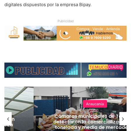
digitales dispuestos por la empresa Bipay.
Publicidad
Araucanía
Cámaras municipales de Temu
lación
detectaron la comercialización
hueza
tonelada y media de mercader
pó