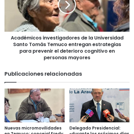
a
é
a
m
1
i
5
c
y
o
3
Académicos investigadores de la Universidad
s
a
Santo Tomás Temuco entregan estrategias
i
ñ
n
para prevenir el deterioro cognitivo en
o
v
personas mayores
s
e
d
s
Publicaciones relacionadas
e
t
p
i
r
g
e
a
s
d
i
o
d
r
i
e
o
s
Nuevas micromovilidades
Delegado Presidencial:
a
d
en Temuco: concejal Fredy
«durante los próximos días