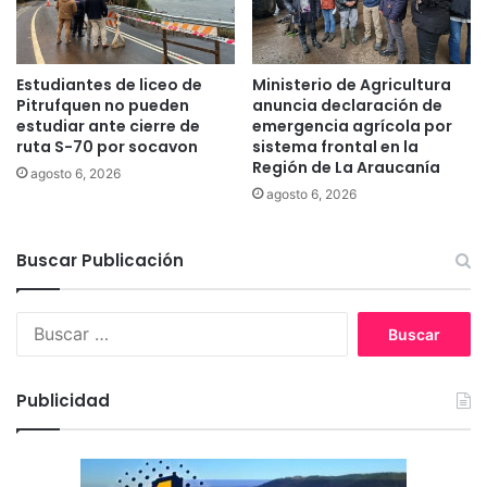
n
m
e
á
s
s
e
T
Estudiantes de liceo de
Ministerio de Agricultura
n
e
Pitrufquen no pueden
anuncia declaración de
c
m
estudiar ante cierre de
emergencia agrícola por
o
u
ruta S-70 por socavon
sistema frontal en la
n
Región de La Araucanía
c
agosto 6, 2026
t
o
agosto 6, 2026
e
e
x
n
t
t
Buscar Publicación
o
r
V
e
I
B
g
F
u
a
s
n
c
e
Publicidad
a
s
r
t
:
r
a