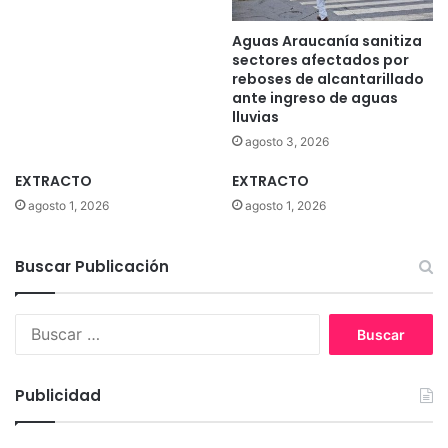
Aguas Araucanía sanitiza
sectores afectados por
reboses de alcantarillado
ante ingreso de aguas
lluvias
agosto 3, 2026
EXTRACTO
EXTRACTO
agosto 1, 2026
agosto 1, 2026
Buscar Publicación
B
u
s
c
Publicidad
a
r