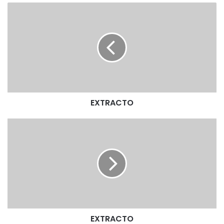
E
X
T
R
A
C
T
O
EXTRACTO
E
X
T
R
A
C
T
O
EXTRACTO