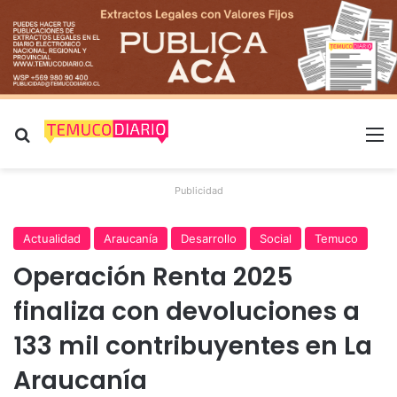
Buscar por
M
Publicidad
Actualidad
Araucanía
Desarrollo
Social
Temuco
Operación Renta 2025
finaliza con devoluciones a
133 mil contribuyentes en La
Araucanía