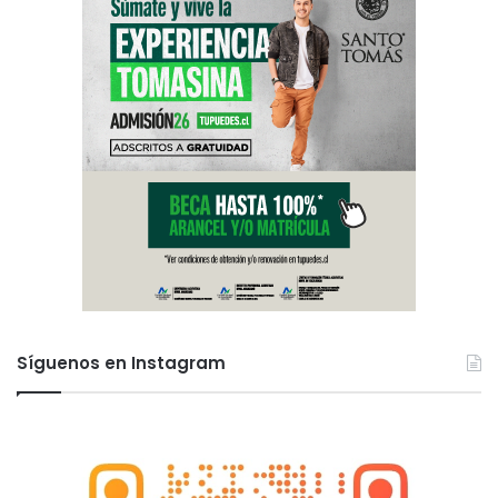
p
u
l
l
i
”
Síguenos en Instagram