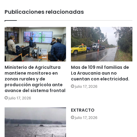
t
i
r
Publicaciones relacionadas
n
u
i
c
s
c
t
i
r
ó
o
n
E
d
l
e
i
n
Ministerio de Agricultura
Mas de 109 mil familias de
z
u
mantiene monitoreo en
La Araucania aun no
a
e
zonas rurales y de
cuentan con electricidad.
l
producción agrícola ante
v
julio 17, 2026
d
avance del sistema frontal
o
e
e
julio 17, 2026
v
s
i
EXTRACTO
t
n
a
julio 17, 2026
o
n
p
q
a
u