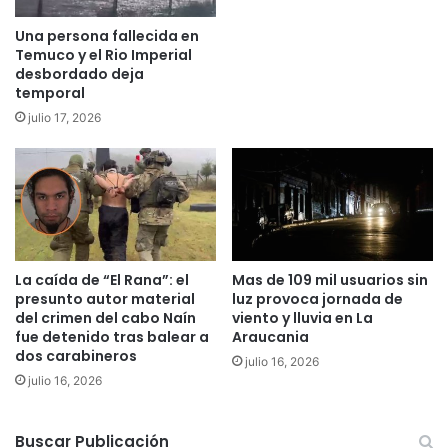
r
e
Una persona fallecida en
a
d
Temuco y el Rio Imperial
l
e
desbordado deja
a
a
temporal
s
g
julio 17, 2026
f
u
o
a
t
p
o
o
s
t
,
a
c
b
o
l
La caída de “El Rana”: el
Mas de 109 mil usuarios sin
n
e
presunto autor material
luz provoca jornada de
d
e
del crimen del cabo Naín
viento y lluvia en La
i
n
fue detenido tras balear a
Araucania
s
F
dos carabineros
julio 16, 2026
c
r
julio 16, 2026
u
e
r
i
s
r
Buscar Publicación