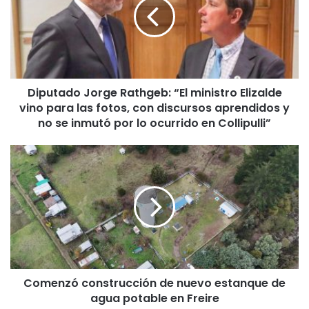
u
t
a
d
o
J
Diputado Jorge Rathgeb: “El ministro Elizalde
o
vino para las fotos, con discursos aprendidos y
r
g
no se inmutó por lo ocurrido en Collipulli”
e
R
C
a
o
t
m
h
e
g
n
e
z
b
ó
:
c
“
o
E
Comenzó construcción de nuevo estanque de
n
l
agua potable en Freire
s
m