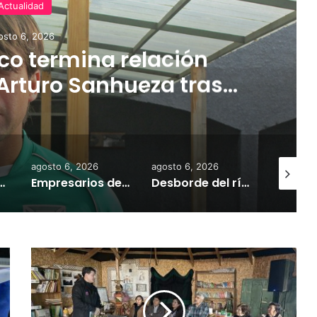
Actualidad
osto 6, 2026
o termina relación
Arturo Sanhueza tras
ante Copiapó
agosto 6, 2026
agosto 6, 2026
agosto 7,
 la comercialización de tonelada y media de mercadería asiática ilegal
Empresarios de Angol donan cuatro hectáreas para apoyar reubicación de familias afectadas por inundaciones
Desborde del río Imperial mantiene aisladas a miles de personas y deja viviendas bajo el agua en La Araucanía
C
h
o
l
c