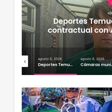
ag
de
Deportes Temuc
contractual con 
derrota 
osto 7, 2026
agosto 6, 2026
agosto 6, 2026
Heladas: reactivan campaña por riesgo de congelamiento de medidores de agua
Deportes Temuco termina relación contractual con Arturo Sanhueza tras derrota ante Copiapó
Cámaras municipales de Temuco detectaron
H
o
s
p
i