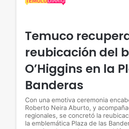
Actualidad
Araucanía
Cautín
Ejército
Socia
Temuco recupera
reubicación del 
O’Higgins en la P
Banderas
Con una emotiva ceremonia encabe
Roberto Neira Aburto, y acompaña
regionales, se concretó la reubica
la emblemática Plaza de las Bander