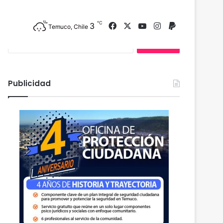
Buscar Publicación
℃
3
Facebook
X
YouTube
Instagram
PayPal
Temuco, Chile
B
u
s
c
a
Publicidad
r
: