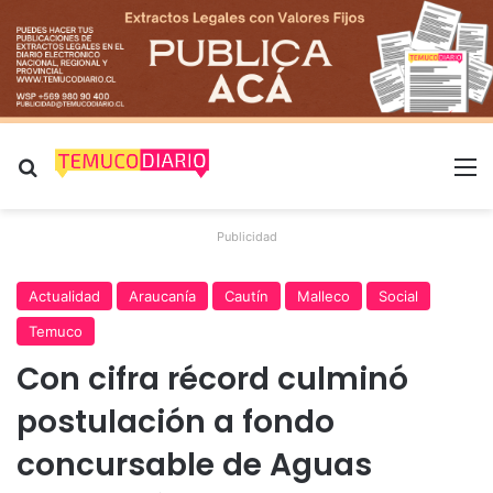
Buscar por
M
Publicidad
Actualidad
Araucanía
Cautín
Malleco
Social
Temuco
Con cifra récord culminó
postulación a fondo
concursable de Aguas