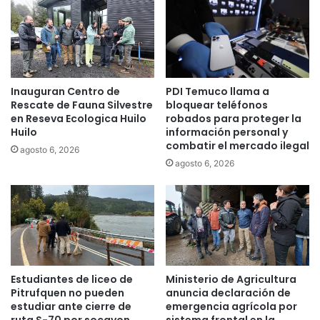
a
R
u
t
a
d
Inauguran Centro de
PDI Temuco llama a
e
Rescate de Fauna Silvestre
bloquear teléfonos
l
en Reseva Ecologica Huilo
robados para proteger la
C
Huilo
información personal y
a
combatir el mercado ilegal
agosto 6, 2026
f
agosto 6, 2026
é
t
e
n
d
r
á
n
Estudiantes de liceo de
Ministerio de Agricultura
u
Pitrufquen no pueden
anuncia declaración de
e
estudiar ante cierre de
emergencia agrícola por
v