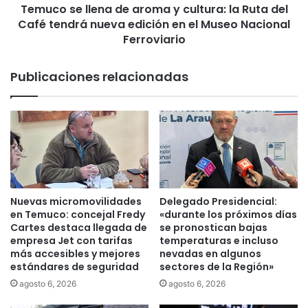
Temuco se llena de aroma y cultura: la Ruta del
l
Café tendrá nueva edición en el Museo Nacional
e
n
Ferroviario
a
d
Publicaciones relacionadas
e
a
r
o
m
a
y
c
u
Nuevas micromovilidades
Delegado Presidencial:
l
en Temuco: concejal Fredy
«durante los próximos días
t
Cartes destaca llegada de
se pronostican bajas
u
empresa Jet con tarifas
temperaturas e incluso
más accesibles y mejores
nevadas en algunos
r
estándares de seguridad
sectores de la Región»
a
:
agosto 6, 2026
agosto 6, 2026
l