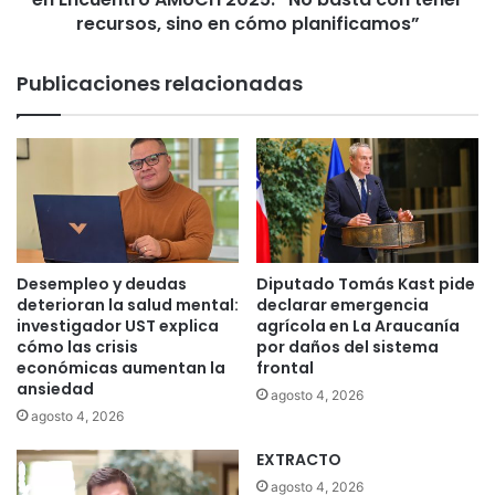
n
m
recursos, sino en cómo planificamos”
a
u
c
c
Publicaciones relacionadas
i
o
o
s
n
o
a
b
l
r
d
e
e
m
g
o
a
d
Desempleo y deudas
Diputado Tomás Kast pide
n
e
deterioran la salud mental:
declarar emergencia
a
l
investigador UST explica
agrícola en La Araucanía
d
o
cómo las crisis
por daños del sistema
e
económicas aumentan la
frontal
d
ansiedad
r
e
agosto 4, 2026
í
s
agosto 4, 2026
a
e
c
EXTRACTO
g
l
u
agosto 4, 2026