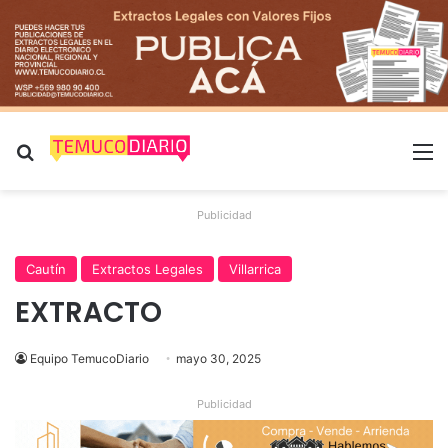
Buscar por
M
Publicidad
Cautín
Extractos Legales
Villarrica
EXTRACTO
Equipo TemucoDiario
mayo 30, 2025
Publicidad