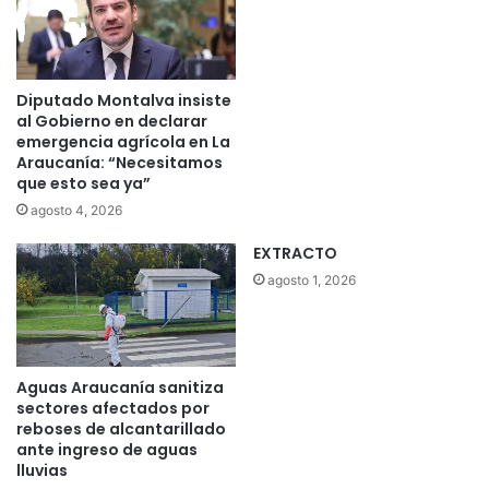
i
r
m
i
á
d
t
a
Diputado Montalva insiste
i
d
al Gobierno en declarar
c
e
emergencia agrícola en La
a
n
Araucanía: “Necesitamos
i
E
que esto sea ya”
n
n
agosto 4, 2026
t
c
e
u
EXTRACTO
l
e
agosto 1, 2026
i
n
g
t
e
r
n
o
t
A
Aguas Araucanía sanitiza
e
M
sectores afectados por
e
U
reboses de alcantarillado
n
C
ante ingreso de aguas
l
lluvias
H