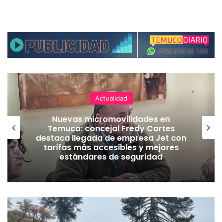
Actualidad
Nuevas micromovilidades en
Temuco: concejal Fredy Cartes
destaca llegada de empresa Jet con
tarifas más accesibles y mejores
estándares de seguridad
D
e