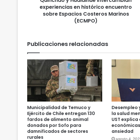
Quinchao y Hualaihué intercambian
m
experiencias en histórico encuentro
a
sobre Espacios Costeros Marinos
p
(ECMPO)
u
c
h
Publicaciones relacionadas
e
w
i
l
l
i
c
h
e
d
Municipalidad de Temuco y
Desempleo y
e
Ejército de Chile entregan 130
la salud men
Q
fardos de alimento animal
UST explica 
u
donados por Sofo para
económicas
i
damnificados de sectores
ansiedad
rurales
n
agosto 4, 202