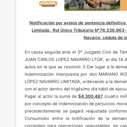
Notificación por avisos de sentencia definitiv
Limitada., Rol Único Tributario N°76.336.963
Navarro, cédula de i
En causa seguida ante el 3º Juzgado Civil de T
JUAN CARLOS LOPEZ NAVARRO LTDA”, el día 14 de ab
autos en la que se resolvió: I) Dar lugar a la d
indemnización interpuesta por don MARIANO R
LÓPEZ NAVARRO LIMITADA, ordenando a la deman
con el actor dentro del trigésimo día hábil de ejecut
Pagar al actor la suma de
$4.300.487
(cuatro mil
por concepto de indemnización de perjuicios mora
precedentemente se pagará reajustada conforme 
Consumidor entre la notificación de la deman
corrientes para operaciones reajustables, en c