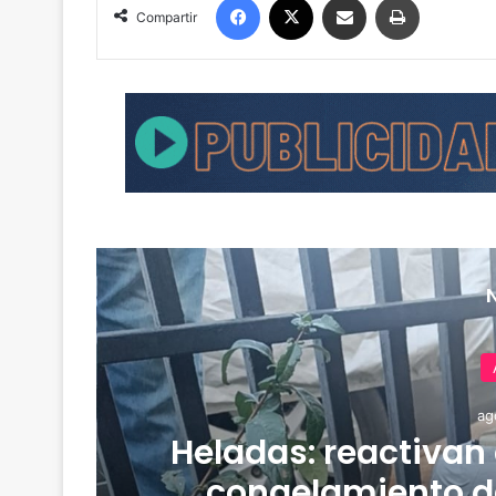
Compartir
ag
Heladas: reactivan
congelamiento d