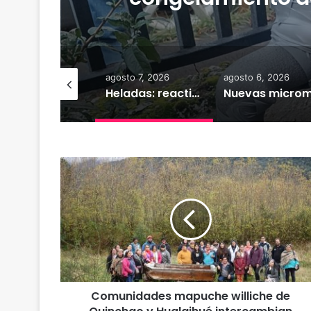
osto 10, 2026
agosto 7, 2026
agosto 6, 2026
XTRACTO
Heladas: reactivan campaña por riesgo de congelamiento de medidores de agua
C
o
m
u
n
i
d
a
d
Comunidades mapuche williche de
e
s