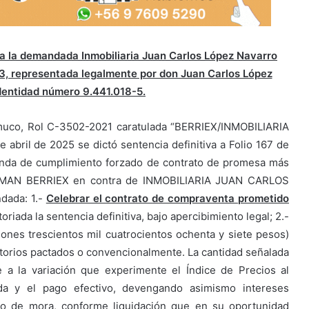
a a la demandada Inmobiliaria Juan Carlos López Navarro
-3, representada legalmente por don Juan Carlos López
dentidad número 9.441.018-5.
emuco, Rol C-3502-2021 caratulada “BERRIEX/INMOBILIARIA
ril de 2025 se dictó sentencia definitiva a Folio 167 de
emanda de cumplimiento forzado de contrato de promesa más
OMAN BERRIEX en contra de INMOBILIARIA JUAN CARLOS
dada: 1.-
Celebrar el contrato de compraventa prometido
oriada la sentencia definitiva, bajo apercibimiento legal; 2.-
lones trescientos mil cuatrocientos ochenta y siete pesos)
torios pactados o convencionalmente. La cantidad señalada
a la variación que experimente el Índice de Precios al
da y el pago efectivo, devengando asimismo intereses
aso de mora, conforme liquidación que en su oportunidad