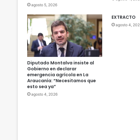
c
agosto 5, 2026
h
EXTRACTO
a
o
agosto 4, 202
y
H
u
a
l
Diputado Montalva insiste al
a
Gobierno en declarar
i
emergencia agrícola en La
h
Araucanía: “Necesitamos que
u
esto sea ya”
é
agosto 4, 2026
i
n
t
e
r
c
a