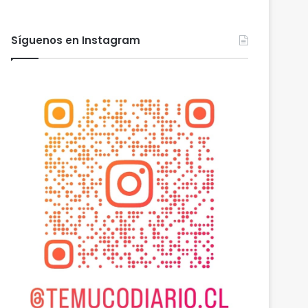
empresa Jet con tarifas m
mejores estándares d
Síguenos en Instagram
, 2026
agosto 7, 2026
agosto 6, 2026
CTO
Heladas: reactivan campaña por riesgo de congelamiento de medidores de agua
Nuevas micromovilidades en Temuco: concejal Fredy Cartes destaca llegada de empresa Jet con tarifas más accesibles y mejores estándares de seguridad