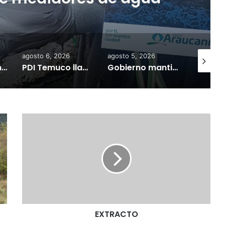
agosto 6, 2026
agosto 5, 2026
agosto 10
Nuevas micromovilidades en Temuco: concejal Fredy Cartes destaca llegada de empresa Jet con tarifas más accesibles y mejores estándares de seguridad
PDI Temuco llama a bloquear teléfonos robados para proteger la información personal y combatir el mercado ilegal
Gobierno mantiene despliegue regional y refuerza la ayuda en las comunas afectadas por el sistema frontal
EXTRA
E
X
T
R
A
C
T
O
EXTRACTO