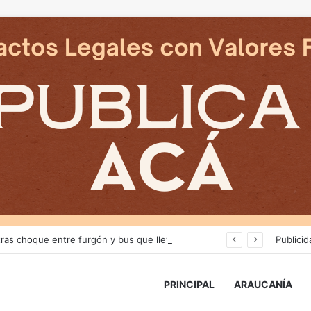
Dos adultos fallecen tras choque entre furgón y bus que llevaba juveniles de Deportes Temuco en La Araucanía
Publicid
PRINCIPAL
ARAUCANÍA