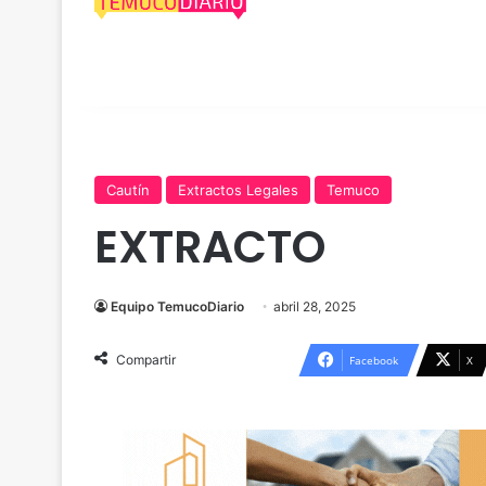
Cautín
Extractos Legales
Temuco
EXTRACTO
Equipo TemucoDiario
abril 28, 2025
Compartir
Facebook
X