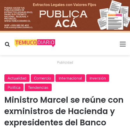
Buscar por
M
Publicidad
Actualidad
Comercio
Internacional
Inversión
Política
Tendencias
Ministro Marcel se reúne con
exministros de Hacienda y
expresidentes del Banco