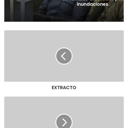
pó
inundaciones
E
X
T
R
A
C
T
O
EXTRACTO
E
X
T
R
A