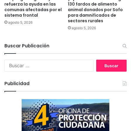
refuerza la ayuda en las
130 fardos de alimento
comunas afectadas por el
animal donados por Sofo
sistema frontal
para damnificados de
sectores rurales
agosto 5, 2026
agosto 5, 2026
Buscar Publicación
B
u
s
c
Publicidad
a
r
: