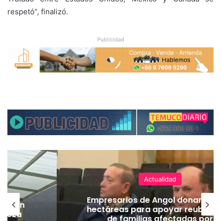
respetó”, finalizó.
Publicidad
Actualidad
Empresarios de Angol donan cua
lación
hectáreas para apoyar reubicac
hueza
de familias afectadas por