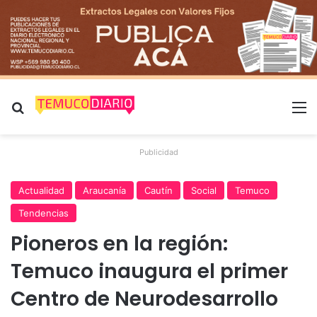
Buscar por
M
Publicidad
Actualidad
Araucanía
Cautín
Social
Temuco
Tendencias
Pioneros en la región:
Temuco inaugura el primer
Centro de Neurodesarrollo