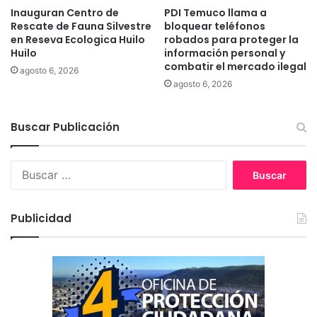
c
Inauguran Centro de
PDI Temuco llama a
i
Rescate de Fauna Silvestre
bloquear teléfonos
h
r
en Reseva Ecologica Huilo
robados para proteger la
e
a
Huilo
información personal y
d
r
combatir el mercado ilegal
e
agosto 6, 2026
o
agosto 6, 2026
M
n
a
3
l
0
Buscar Publicación
l
2
e
k
c
i
B
o
l
u
c
o
s
o
s
c
Publicidad
n
d
a
u
e
r
n
b
:
m
a
o
s
n
u
t
r