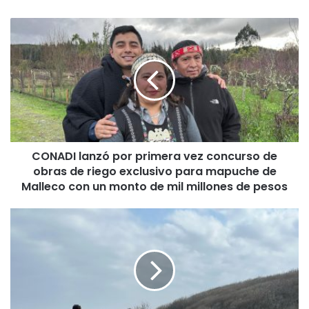
C
O
N
A
D
I
l
a
n
CONADI lanzó por primera vez concurso de
z
obras de riego exclusivo para mapuche de
ó
p
Malleco con un monto de mil millones de pesos
o
r
M
p
e
r
c
i
h
m
o
e
n
r
e