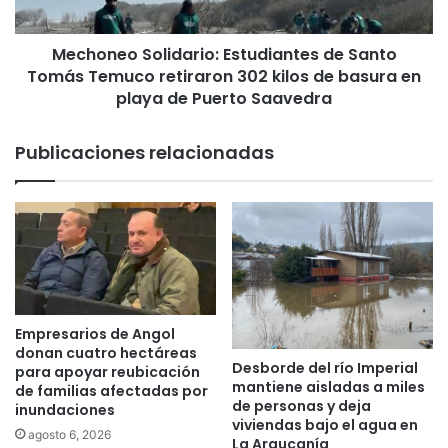
a
o
v
S
e
Mechoneo Solidario: Estudiantes de Santo
o
z
Tomás Temuco retiraron 302 kilos de basura en
l
c
i
playa de Puerto Saavedra
o
d
n
a
Publicaciones relacionadas
c
r
u
i
r
o
s
:
o
E
d
s
e
t
o
u
b
d
Empresarios de Angol
r
i
donan cuatro hectáreas
a
Desborde del río Imperial
a
para apoyar reubicación
mantiene aisladas a miles
s
n
de familias afectadas por
de personas y deja
d
inundaciones
t
viviendas bajo el agua en
e
e
agosto 6, 2026
La Araucanía