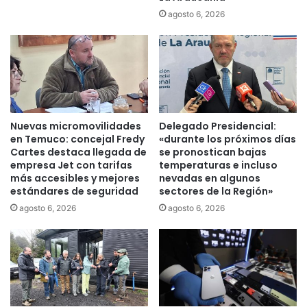
r
s
agosto 6, 2026
i
d
e
e
g
S
o
a
e
n
x
t
c
o
l
T
Nuevas micromovilidades
Delegado Presidencial:
u
o
en Temuco: concejal Fredy
«durante los próximos días
s
m
Cartes destaca llegada de
se pronostican bajas
i
á
empresa Jet con tarifas
temperaturas e incluso
v
s
más accesibles y mejores
nevadas en algunos
o
estándares de seguridad
sectores de la Región»
T
p
e
agosto 6, 2026
agosto 6, 2026
a
m
r
u
a
c
m
o
a
r
p
e
u
t