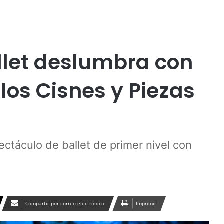
Publicidad
cial
Temuco
Tendencias
Turismo
llet deslumbra con
los Cisnes y Piezas
ctáculo de ballet de primer nivel con
Compartir por correo electrónico
Imprimir