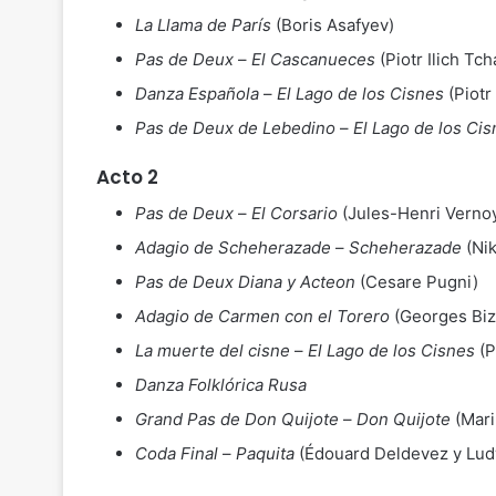
La Llama de París
(Boris Asafyev)
Pas de Deux
–
El Cascanueces
(Piotr Ilich Tc
Danza Española
–
El Lago de los Cisnes
(Piotr
Pas de Deux de Lebedino
–
El Lago de los Ci
Acto 2
Pas de Deux
–
El Corsario
(Jules-Henri Verno
Adagio de Scheherazade
–
Scheherazade
(Nik
Pas de Deux Diana y Acteon
(Cesare Pugni)
Adagio de Carmen con el Torero
(Georges Biz
La muerte del cisne
–
El Lago de los Cisnes
(P
Danza Folklórica Rusa
Grand Pas de Don Quijote
–
Don Quijote
(Mari
Coda Final
–
Paquita
(Édouard Deldevez y Lud