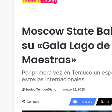
Actualidad
Araucanía
Arte
Entretención
So
Moscow State Ba
su «Gala Lago de 
Maestras»
Por primera vez en Temuco un espe
estrellas internacionales
Equipo TemucoDiario
marzo 22, 2025
Compartir
Facebook
X