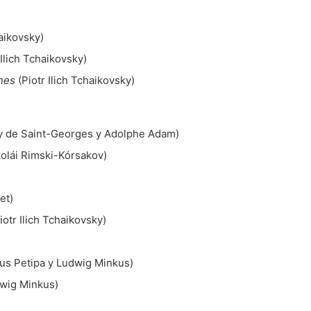
haikovsky)
 Ilich Tchaikovsky)
snes
(Piotr Ilich Tchaikovsky)
y de Saint-Georges y Adolphe Adam)
olái Rimski-Kórsakov)
et)
iotr Ilich Tchaikovsky)
us Petipa y Ludwig Minkus)
wig Minkus)