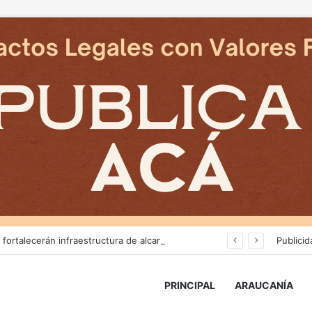
Más de $3 mil millones fortalecerán infraestructura de alcantarillado en la región
Publicid
PRINCIPAL
ARAUCANÍA