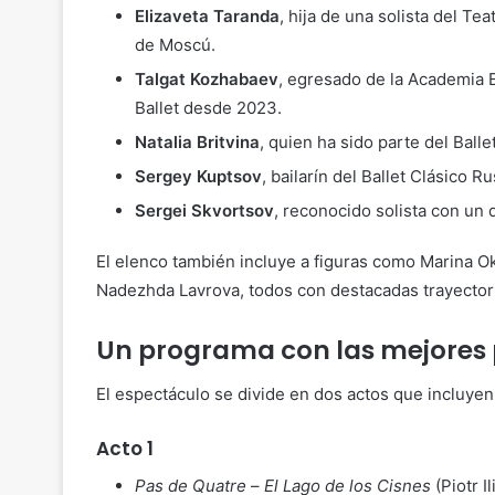
Elizaveta Taranda
, hija de una solista del Te
de Moscú.
Talgat Kozhabaev
, egresado de la Academia 
Ballet desde 2023.
Natalia Britvina
, quien ha sido parte del Ball
Sergey Kuptsov
, bailarín del Ballet Clásico 
Sergei Skvortsov
, reconocido solista con un
El elenco también incluye a figuras como Marina 
Nadezhda Lavrova, todos con destacadas trayector
Un programa con las mejores p
El espectáculo se divide en dos actos que incluye
Acto 1
Pas de Quatre
–
El Lago de los Cisnes
(Piotr I