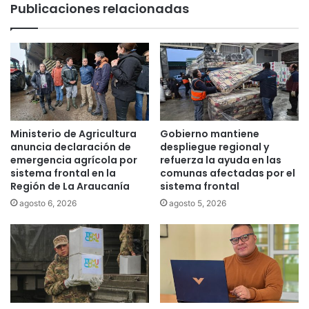
Publicaciones relacionadas
a
i
c
v
i
a
ó
s
n
s
p
e
a
p
r
o
a
s
Ministerio de Agricultura
Gobierno mantiene
e
i
anuncia declaración de
despliegue regional y
l
c
emergencia agrícola por
refuerza la ayuda en las
L
sistema frontal en la
comunas afectadas por el
i
Región de La Araucanía
sistema frontal
a
o
g
n
agosto 6, 2026
agosto 5, 2026
o
a
V
e
i
n
l
u
l
n
a
a
r
e