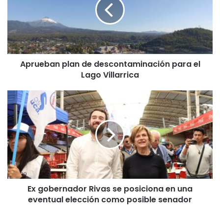
u
e
b
a
n
p
Aprueban plan de descontaminación para el
l
Lago Villarrica
a
n
d
E
e
x
d
g
e
o
s
b
c
e
o
r
n
n
t
a
a
Ex gobernador Rivas se posiciona en una
d
m
eventual elección como posible senador
o
i
r
n
R