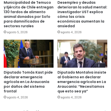
Municipalidad de Temuco
Desempleo y deudas
r
v
y Ejército de Chile entregan
deterioran la salud mental:
i
e
130 fardos de alimento
investigador UST explica
c
n
animal donados por Sofo
cómo las crisis
a
t
para damnificados de
económicas aumentan la
u
sectores rurales
ansiedad
a
agosto 5, 2026
agosto 4, 2026
l
e
l
e
c
c
i
ó
Diputado Tomás Kast pide
Diputado Montalva insiste
n
declarar emergencia
al Gobierno en declarar
c
agrícola en La Araucanía
emergencia agrícola en La
por daños del sistema
Araucanía: “Necesitamos
o
frontal
que esto sea ya”
m
o
agosto 4, 2026
agosto 4, 2026
p
o