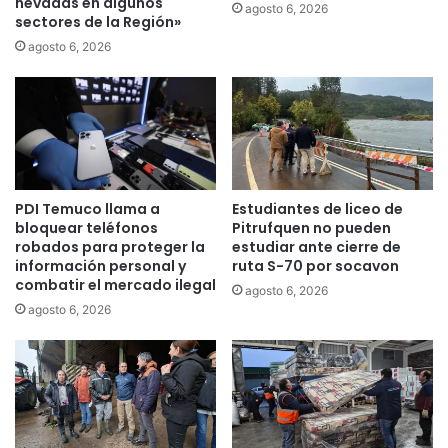
nevadas en algunos
o
o
agosto 6, 2026
sectores de la Región»
n
g
e
r
agosto 6, 2026
s
a
t
m
r
a
e
M
l
u
l
j
a
e
PDI Temuco llama a
Estudiantes de liceo de
s
r
bloquear teléfonos
Pitrufquen no pueden
e
robados para proteger la
estudiar ante cierre de
s
información personal y
ruta S-70 por socavon
J
combatir el mercado ilegal
agosto 6, 2026
e
agosto 6, 2026
f
a
s
d
e
H
o