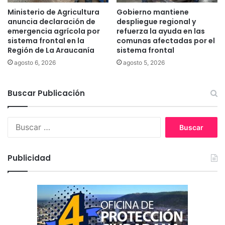
g
Ministerio de Agricultura
Gobierno mantiene
a
anuncia declaración de
despliegue regional y
r
emergencia agrícola por
refuerza la ayuda en las
sistema frontal en la
comunas afectadas por el
d
Región de La Araucanía
sistema frontal
e
l
agosto 6, 2026
agosto 5, 2026
S
e
Buscar Publicación
r
n
a
B
m
u
E
s
G
c
A
Publicidad
a
r
r
a
:
u
c
a
n