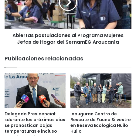
e
r
T
t
e
a
m
s
u
p
c
Abiertas postulaciones al Programa Mujeres
o
o
Jefas de Hogar del SernamEG Araucanía
s
c
t
o
u
Publicaciones relacionadas
l
l
m
a
a
c
s
i
u
o
v
n
e
e
r
s
a
a
Delegado Presidencial:
Inauguran Centro de
n
l
«durante los próximos días
Rescate de Fauna Silvestre
o
P
se pronostican bajas
en Reseva Ecologica Huilo
c
temperaturas e incluso
Huilo
r