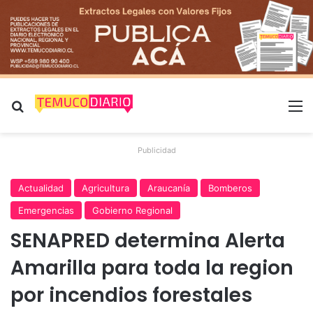
Buscar por
M
Publicidad
Actualidad
Agricultura
Araucanía
Bomberos
Emergencias
Gobierno Regional
SENAPRED determina Alerta
Amarilla para toda la region
por incendios forestales