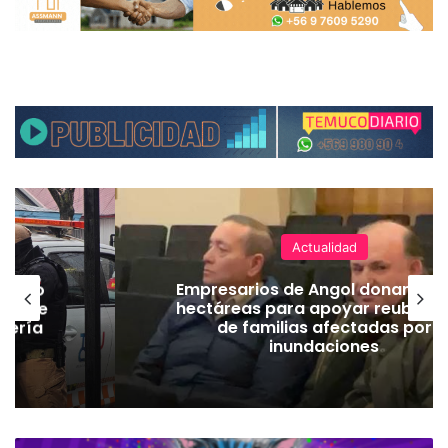
Actualidad
emuco
Empresarios de Angol donan cua
ión de
hectáreas para apoyar reubicac
dería
de familias afectadas por
inundaciones
A