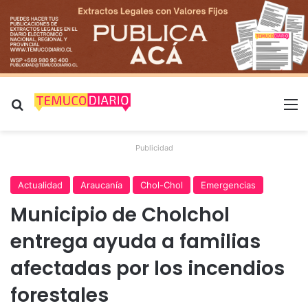
Buscar por
M
Publicidad
Actualidad
Araucanía
Chol-Chol
Emergencias
Municipio de Cholchol
entrega ayuda a familias
afectadas por los incendios
forestales