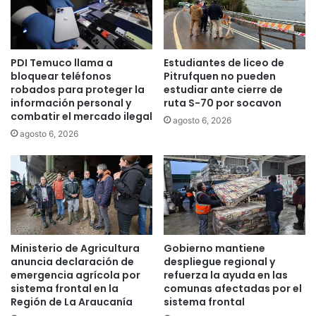
i
a
c
G
a
r
a
PDI Temuco llama a
Estudiantes de liceo de
n
bloquear teléfonos
Pitrufquen no pueden
d
robados para proteger la
estudiar ante cierre de
e
información personal y
ruta S-70 por socavon
d
combatir el mercado ilegal
agosto 6, 2026
e
agosto 6, 2026
P
u
c
ó
n
p
o
r
Ministerio de Agricultura
Gobierno mantiene
c
anuncia declaración de
despliegue regional y
a
emergencia agrícola por
refuerza la ayuda en las
sistema frontal en la
comunas afectadas por el
l
Región de La Araucanía
sistema frontal
l