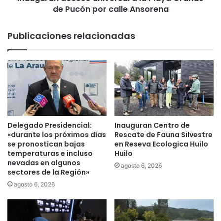
r
de Pucón por calle Ansorena
c
a
c
v
e
Publicaciones relacionadas
i
s
l
o
l
u
a
n
s
i
l
v
l
e
e
r
g
s
Delegado Presidencial:
Inauguran Centro de
a
a
«durante los próximos días
Rescate de Fauna Silvestre
a
l
se pronostican bajas
en Reseva Ecologica Huilo
V
temperaturas e incluso
Huilo
a
nevadas en algunos
i
l
agosto 6, 2026
sectores de la Región»
l
a
l
P
agosto 6, 2026
a
l
r
a
r
y