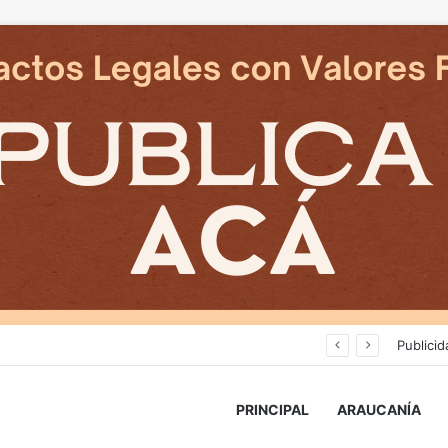
Cámaras municipales de Temuco detectaron la comercialización de tonelada y media de mercadería asiática ilegal
Publicid
PRINCIPAL
ARAUCANÍA