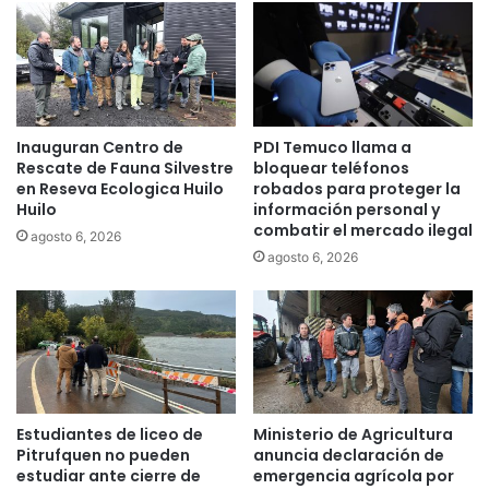
d
d
e
a
c
d
a
:
r
L
á
a
Inauguran Centro de
PDI Temuco llama a
c
s
Rescate de Fauna Silvestre
bloquear teléfonos
t
i
en Reseva Ecologica Huilo
robados para proteger la
e
n
Huilo
información personal y
r
v
combatir el mercado ilegal
agosto 6, 2026
s
e
agosto 6, 2026
e
r
x
s
u
i
a
o
l
n
e
e
n
s
c
d
Estudiantes de liceo de
Ministerio de Agricultura
o
e
Pitrufquen no pueden
anuncia declaración de
n
l
estudiar ante cierre de
emergencia agrícola por