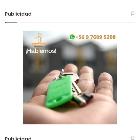
l
t
Publicidad
y
Publicidad