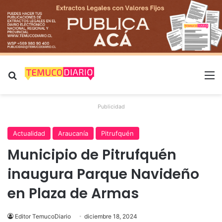
Buscar por
M
Publicidad
Actualidad
Araucanía
Pitrufquén
Municipio de Pitrufquén
inaugura Parque Navideño
en Plaza de Armas
Editor TemucoDiario
diciembre 18, 2024