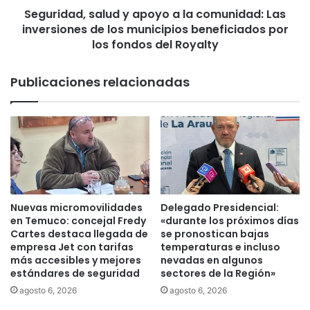
i
Seguridad, salud y apoyo a la comunidad: Las
,
a
inversiones de los municipios beneficiados por
s
p
a
los fondos del Royalty
o
l
r
u
Publicaciones relacionadas
p
d
r
y
e
a
s
p
u
o
n
y
t
o
o
a
s
l
Nuevas micromovilidades
Delegado Presidencial:
d
a
en Temuco: concejal Fredy
«durante los próximos días
e
c
Cartes destaca llegada de
se pronostican bajas
l
o
empresa Jet con tarifas
temperaturas e incluso
i
más accesibles y mejores
nevadas en algunos
m
estándares de seguridad
sectores de la Región»
t
u
o
n
agosto 6, 2026
agosto 6, 2026
s
i