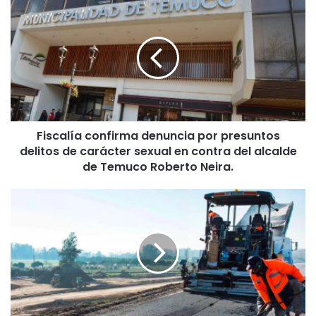
F
i
s
c
a
l
í
a
c
Fiscalía confirma denuncia por presuntos
o
delitos de carácter sexual en contra del alcalde
n
f
de Temuco Roberto Neira.
i
r
S
m
e
a
g
d
u
e
r
n
i
u
d
n
a
c
d