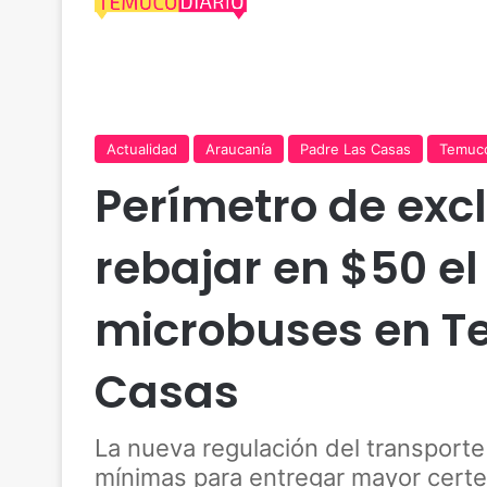
Actualidad
Araucanía
Padre Las Casas
Temuc
Perímetro de exc
rebajar en $50 el
microbuses en T
Casas
La nueva regulación del transporte 
mínimas para entregar mayor certez