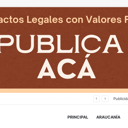
Cámaras municipales de Temuco detectaron la comercialización de tonelada y media de mercadería asiática ilegal
Publicid
PRINCIPAL
ARAUCANÍA