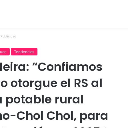
Publicidad
uco
Tendencias
Neira: “Confiamos
o otorgue el RS al
 potable rural
o-Chol Chol, para