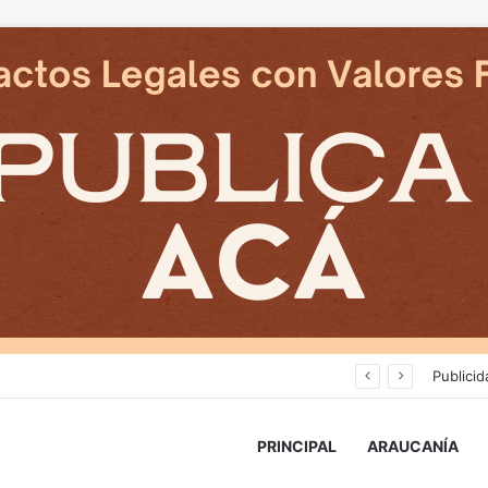
Cámaras municipales de Temuco detectaron la comercialización de tonelada y media de mercadería asiática ilegal
Publicid
PRINCIPAL
ARAUCANÍA