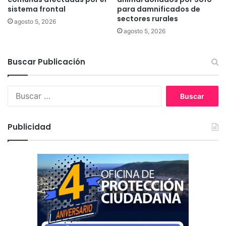
sistema frontal
para damnificados de
d
sectores rurales
e
agosto 5, 2026
r
agosto 5, 2026
a
e
Buscar Publicación
n
E
r
B
c
u
i
s
l
c
Publicidad
l
a
a
r
: