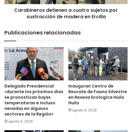
a
r
d
Carabineros detienen a cuatro sujetos por
o
a
sustracción de madera en Ercilla
s
C
d
a
e
Publicaciones relacionadas
r
t
a
i
v
e
a
n
n
e
a
n
N
a
a
c
v
u
Delegado Presidencial:
Inauguran Centro de
i
a
«durante los próximos días
Rescate de Fauna Silvestre
d
t
se pronostican bajas
en Reseva Ecologica Huilo
e
temperaturas e incluso
Huilo
r
nevadas en algunos
ñ
o
agosto 6, 2026
sectores de la Región»
a
s
C
u
agosto 6, 2026
o
j