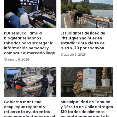
c
e
a
t
-
o
C
s
o
p
l
o
PDI Temuco llama a
Estudiantes de liceo de
a
r
bloquear teléfonos
Pitrufquen no pueden
S
s
robados para proteger la
estudiar ante cierre de
i
u
información personal y
ruta S-70 por socavon
n
s
combatir el mercado ilegal
agosto 6, 2026
A
t
agosto 6, 2026
z
r
ú
a
c
c
a
c
r
i
ó
n
d
Gobierno mantiene
Municipalidad de Temuco
e
despliegue regional y
y Ejército de Chile entregan
m
refuerza la ayuda en las
130 fardos de alimento
comunas afectadas por el
animal donados por Sofo
a