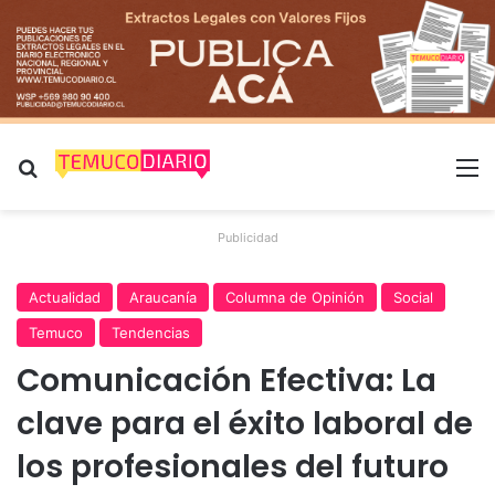
Buscar por
M
Publicidad
Actualidad
Araucanía
Columna de Opinión
Social
Temuco
Tendencias
Comunicación Efectiva: La
clave para el éxito laboral de
los profesionales del futuro