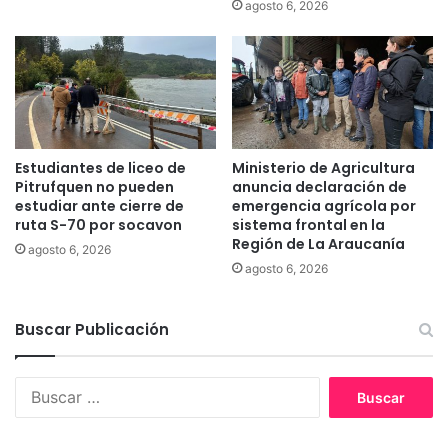
agosto 6, 2026
d
t
e
e
b
r
e
a
n
r
r
i
e
o
v
d
Estudiantes de liceo de
Ministerio de Agricultura
i
e
Pitrufquen no pueden
anuncia declaración de
s
p
estudiar ante cierre de
emergencia agrícola por
a
e
ruta S-70 por socavon
sistema frontal en la
r
Región de La Araucanía
r
agosto 6, 2026
s
s
agosto 6, 2026
u
o
T
n
a
Buscar Publicación
a
r
s
j
m
e
B
a
t
u
y
a
s
o