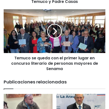
a
Temuco y Padre Casas
C
a
T
m
e
p
m
a
u
ñ
c
a
o
“
s
R
e
e
q
v
Temuco se queda con el primer lugar en
u
i
concurso literario de personas mayores de
e
s
d
Senama
a
a
T
c
Publicaciones relacionadas
u
o
C
n
h
e
i
l
p
p
”
r