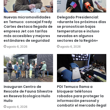
M
i
á
m
s
e
Nuevas micromovilidades
Delegado Presidencial:
d
r
en Temuco: concejal Fredy
«durante los próximos días
e
l
Cartes destaca llegada de
se pronostican bajas
6
u
empresa Jet con tarifas
temperaturas e incluso
3
más accesibles y mejores
nevadas en algunos
g
m
estándares de seguridad
sectores de la Región»
a
i
r
agosto 6, 2026
agosto 6, 2026
l
e
e
n
s
c
t
o
u
n
d
c
i
u
Inauguran Centro de
PDI Temuco llama a
a
r
Rescate de Fauna Silvestre
bloquear teléfonos
n
s
en Reseva Ecologica Huilo
robados para proteger la
t
o
Huilo
información personal y
e
l
combatir el mercado ilegal
agosto 6, 2026
s
i