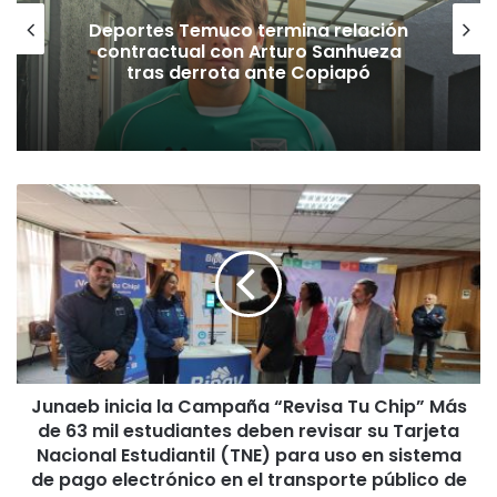
Deportes Temuco termina relación
contractual con Arturo Sanhueza
tras derrota ante Copiapó
J
u
n
a
e
b
i
n
i
Junaeb inicia la Campaña “Revisa Tu Chip” Más
c
de 63 mil estudiantes deben revisar su Tarjeta
i
a
Nacional Estudiantil (TNE) para uso en sistema
l
de pago electrónico en el transporte público de