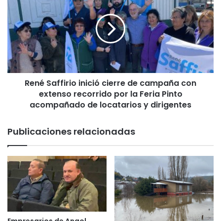
p
n
i
é
d
S
e
a
a
f
l
f
G
i
o
René Saffirio inició cierre de campaña con
r
b
extenso recorrido por la Feria Pinto
i
i
o
acompañado de locatarios y dirigentes
e
i
r
n
Publicaciones relacionadas
n
i
o
c
i
i
n
ó
t
c
e
i
r
e
c
r
e
r