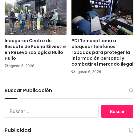
a
e
f
c
u
o
n
r
c
r
i
i
o
Inauguran Centro de
PDI Temuco llama a
d
Rescate de Fauna Silvestre
bloquear teléfonos
n
o
en Reseva Ecologica Huilo
robados para proteger la
a
p
Huilo
información personal y
r
o
combatir el mercado ilegal
i
agosto 6, 2026
r
agosto 6, 2026
o
l
s
a
y
F
Buscar Publicación
e
e
s
r
t
i
B
u
a
u
d
P
s
i
i
c
Publicidad
a
n
a
n
t