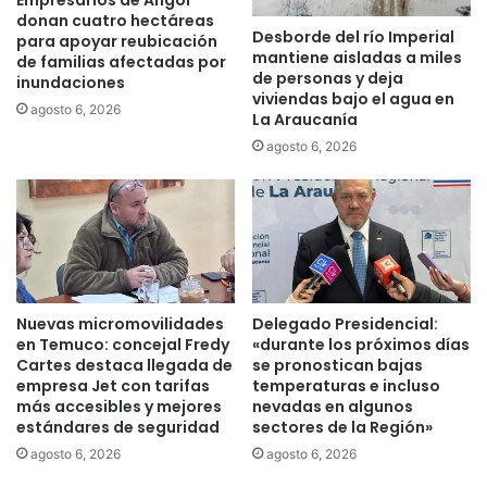
Empresarios de Angol
d
e
donan cuatro hectáreas
a
Desborde del río Imperial
d
para apoyar reubicación
mantiene aisladas a miles
p
e
de familias afectadas por
de personas y deja
a
inundaciones
c
viviendas bajo el agua en
r
a
agosto 6, 2026
La Araucanía
a
m
agosto 6, 2026
e
p
v
a
i
ñ
t
a
a
c
r
o
p
n
e
e
Nuevas micromovilidades
Delegado Presidencial:
r
x
en Temuco: concejal Fredy
«durante los próximos días
j
t
Cartes destaca llegada de
se pronostican bajas
u
e
empresa Jet con tarifas
temperaturas e incluso
i
n
más accesibles y mejores
nevadas en algunos
c
estándares de seguridad
sectores de la Región»
s
i
o
agosto 6, 2026
agosto 6, 2026
o
r