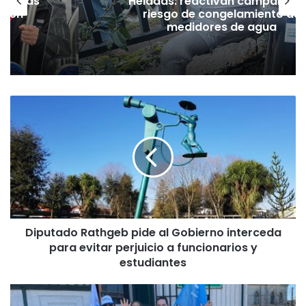
as vías
Heladas: reactivan campaña p
Tren
riesgo de congelamiento de
medidores de agua
D
i
p
u
t
a
d
o
R
Diputado Rathgeb pide al Gobierno interceda
a
para evitar perjuicio a funcionarios y
t
h
estudiantes
g
e
R
b
e