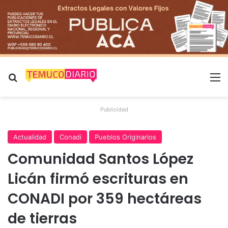
Buscar por
M
Publicidad
Actualidad
Conadi
Pueblos Originarios
Comunidad Santos López
Licán firmó escrituras en
CONADI por 359 hectáreas
de tierras