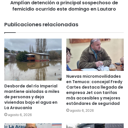
r
Amplían detención a principal sospechoso de
t
t
femicidio ocurrido este domingo en Lautaro
e
a
n
s
c
Publicaciones relacionadas
l
i
a
ó
b
n
o
a
r
p
a
r
l
i
e
n
s
c
Nuevas micromovilidades
s
i
en Temuco: concejal Fredy
Desborde del río Imperial
e
p
Cartes destaca llegada de
mantiene aisladas a miles
r
empresa Jet con tarifas
a
de personas y deja
más accesibles y mejores
e
l
viviendas bajo el agua en
estándares de seguridad
a
s
La Araucanía
l
o
agosto 6, 2026
agosto 6, 2026
i
s
z
p
a