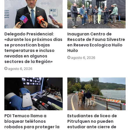
e
F
c
e
h
r
o
i
s
a
o
Delegado Presidencial:
Inauguran Centro de
L
d
«durante los próximos días
Rescate de Fauna Silvestre
a
e
se pronostican bajas
en Reseva Ecologica Huilo
b
f
temperaturas e incluso
Huilo
o
e
nevadas en algunos
agosto 6, 2026
r
sectores de la Región»
m
a
i
agosto 6, 2026
l
c
S
i
e
d
n
i
c
o
e
o
c
PDI Temuco llama a
Estudiantes de liceo de
u
bloquear teléfonos
Pitrufquen no pueden
r
robados para proteger la
estudiar ante cierre de
r