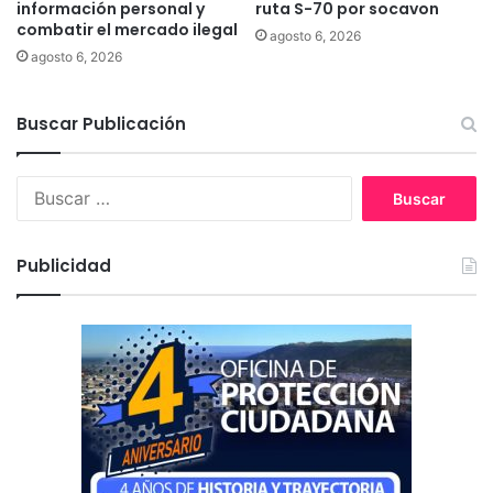
información personal y
ruta S-70 por socavon
i
combatir el mercado ilegal
agosto 6, 2026
d
agosto 6, 2026
o
e
s
Buscar Publicación
t
e
d
B
o
u
m
s
i
c
Publicidad
n
a
g
r
o
:
e
n
L
a
u
t
a