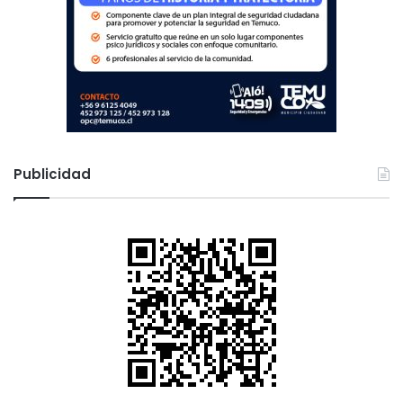
r
o
Publicidad