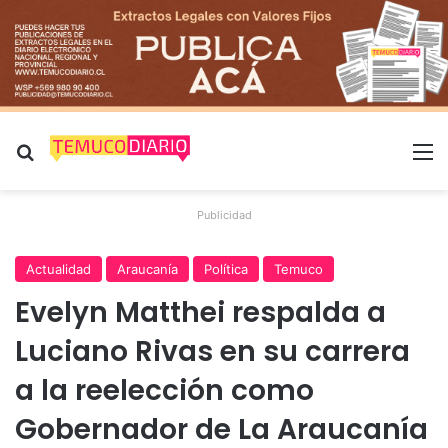
Buscar por
M
Publicidad
Actualidad
Araucanía
Política
Temuco
Evelyn Matthei respalda a
Luciano Rivas en su carrera
a la reelección como
Gobernador de La Araucanía