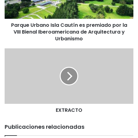
U
r
b
Parque Urbano Isla Cautín es premiado por la
a
VIII Bienal Iberoamericana de Arquitectura y
n
o
Urbanismo
I
s
E
l
X
a
T
C
R
a
A
u
C
t
T
í
O
n
e
EXTRACTO
s
p
Publicaciones relacionadas
r
e