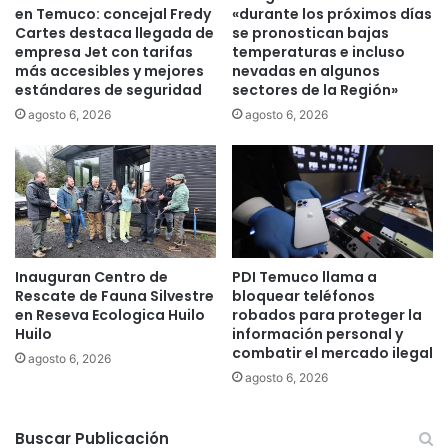
b
en Temuco: concejal Fredy
«durante los próximos días
e
Cartes destaca llegada de
se pronostican bajas
r
empresa Jet con tarifas
temperaturas e incluso
o
más accesibles y mejores
nevadas en algunos
a
estándares de seguridad
sectores de la Región»
m
agosto 6, 2026
agosto 6, 2026
e
r
i
c
a
n
a
Inauguran Centro de
PDI Temuco llama a
d
Rescate de Fauna Silvestre
bloquear teléfonos
e
en Reseva Ecologica Huilo
robados para proteger la
A
Huilo
información personal y
r
combatir el mercado ilegal
agosto 6, 2026
q
agosto 6, 2026
u
i
t
Buscar Publicación
e