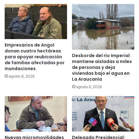
m
i
a
d
o
p
o
Empresarios de Angol
r
donan cuatro hectáreas
Desborde del río Imperial
l
para apoyar reubicación
mantiene aisladas a miles
a
de familias afectadas por
de personas y deja
inundaciones
V
viviendas bajo el agua en
I
agosto 6, 2026
La Araucanía
I
agosto 6, 2026
I
B
i
e
n
a
l
I
Nuevas micromovilidades
Delegado Presidencial: