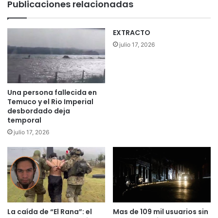
Publicaciones relacionadas
i
n
c
a
o
y
EXTRACTO
p
p
julio 17, 2026
a
o
r
d
t
e
i
r
ó
o
Una persona fallecida en
E
s
Temuco y el Rio Imperial
X
a
desbordado deja
P
e
temporal
O
m
julio 17, 2026
S
p
O
r
F
e
O
s
2
a
0
b
2
r
4
La caída de “El Rana”: el
Mas de 109 mil usuarios sin
a