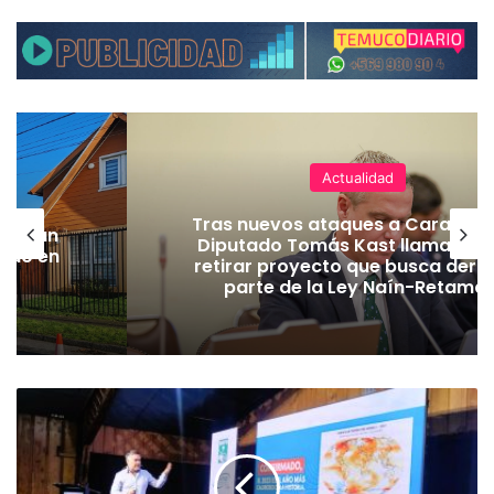
Actualidad
Tras nuevos ataques a Carabiner
lecerán
Diputado Tomás Kast llama al P
lado en
retirar proyecto que busca dero
parte de la Ley Naín-Retamal
C
o
n
c
h