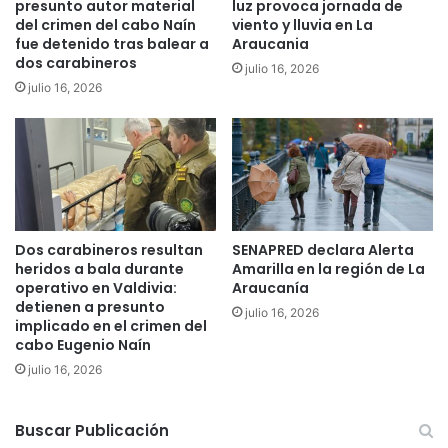
presunto autor material
luz provoca jornada de
s
del crimen del cabo Naín
viento y lluvia en La
i
fue detenido tras balear a
Araucania
l
dos carabineros
julio 16, 2026
e
julio 16, 2026
ñ
a
l
o
g
r
a
n
Dos carabineros resultan
SENAPRED declara Alerta
a
heridos a bala durante
Amarilla en la región de La
c
operativo en Valdivia:
Araucanía
u
detienen a presunto
julio 16, 2026
e
implicado en el crimen del
r
cabo Eugenio Naín
d
julio 16, 2026
o
p
a
Buscar Publicación
r