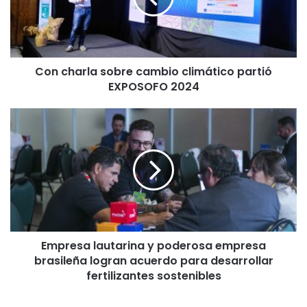
a
r
l
a
Con charla sobre cambio climático partió
s
EXPOSOFO 2024
o
b
r
E
e
m
c
p
a
r
m
e
b
s
i
a
o
l
c
a
l
Empresa lautarina y poderosa empresa
u
i
brasileña logran acuerdo para desarrollar
t
m
a
fertilizantes sostenibles
á
r
t
i