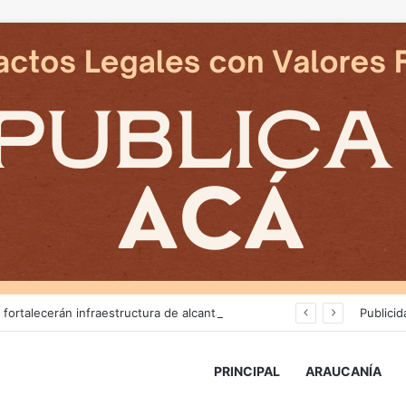
Más de $3 mil millones fortalecerán infraestructura de alcantarillado en la región
Publicid
PRINCIPAL
ARAUCANÍA