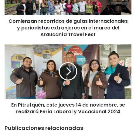
z
a
n
Comienzan recorridos de guías internacionales
r
y periodistas extranjeros en el marco del
e
c
Araucanía Travel Fest
o
r
E
r
n
i
P
d
i
o
t
s
r
d
u
e
f
g
q
u
En Pitrufquén, este jueves 14 de noviembre, se
u
í
realizará Feria Laboral y Vocacional 2024
é
a
n
s
,
Publicaciones relacionadas
i
e
n