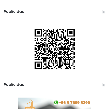
e
s
Publicidad
t
Publicidad