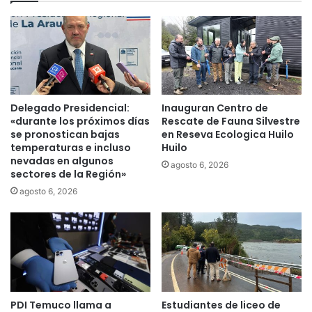
s
t
t
e
e
r
j
n
u
a
e
c
v
i
e
Delegado Presidencial:
Inauguran Centro de
o
s
«durante los próximos días
Rescate de Fauna Silvestre
n
1
se pronostican bajas
en Reseva Ecologica Huilo
a
temperaturas e incluso
Huilo
4
l
nevadas en algunos
d
agosto 6, 2026
sectores de la Región»
e
e
s
n
agosto 6, 2026
y
o
p
v
e
i
r
e
i
m
o
b
d
r
PDI Temuco llama a
Estudiantes de liceo de
i
e