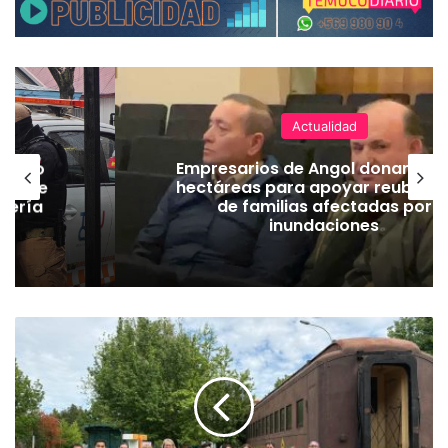
Actualidad
emuco
Empresarios de Angol donan cua
ión de
hectáreas para apoyar reubicac
dería
de familias afectadas por
inundaciones
C
o
m
i
e
n