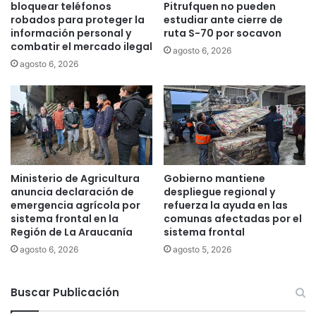
bloquear teléfonos
Pitrufquen no pueden
s
,
robados para proteger la
estudiar ante cierre de
t
s
información personal y
ruta S-70 por socavon
a
e
combatir el mercado ilegal
agosto 6, 2026
s
r
agosto 6, 2026
e
e
x
a
t
l
r
i
a
z
n
a
j
r
e
á
Ministerio de Agricultura
Gobierno mantiene
r
F
anuncia declaración de
despliegue regional y
o
e
emergencia agrícola por
refuerza la ayuda en las
s
sistema frontal en la
comunas afectadas por el
r
e
Región de La Araucanía
sistema frontal
i
n
a
agosto 6, 2026
agosto 5, 2026
e
L
l
a
m
Buscar Publicación
b
a
o